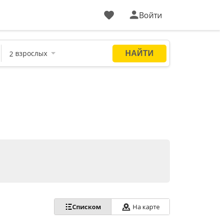
Войти
Списком
На карте