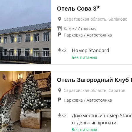
★
Отель Сова
3
Саратовская область, Балаково
Кафе / Столовая
Парковка / Автостоянка
×
2
Номер Standard
Без питания
Отель Загородный Клуб 
Саратовская область, Саратов
Парковка / Автостоянка
×
2
Двухместный номер Stand
отдельные кровати
Без питания