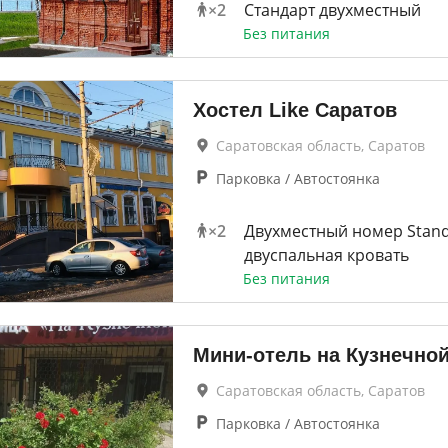
×
2
Стандарт двухместный
Без питания
Хостел Like Саратов
Саратовская область, Саратов
Парковка / Автостоянка
×
2
Двухместный номер Stan
двуспальная кровать
Без питания
Мини-отель на Кузнечно
Саратовская область, Саратов
Парковка / Автостоянка