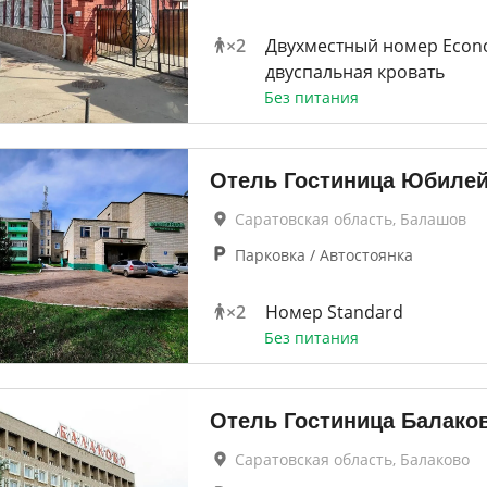
×
2
Двухместный номер Eco
двуспальная кровать
Без питания
Отель Гостиница Юбиле
Саратовская область, Балашов
Парковка / Автостоянка
×
2
Номер Standard
Без питания
Отель Гостиница Балако
Саратовская область, Балаково