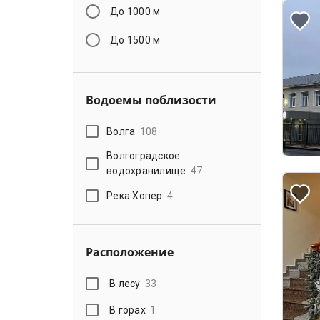
До 1000 м
До 1500 м
Водоемы поблизости
Волга
108
Волгоградское
водохранилище
47
Река Хопер
4
Расположение
В лесу
33
В горах
1