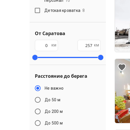
персонал
10
Детская кроватка
8
От Саратова
км
км
Расстояние до берега
Не важно
До 50 м
До 200 м
До 500 м