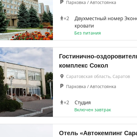
Парковка / Автостоянка
×
2
Двухместный номер Экон
кровати
Без питания
Гостинично-оздоровите
комплекс Сокол
Саратовская область, Саратов
Парковка / Автостоянка
×
2
Студия
Включен завтрак
Отель «Автокемпинг Сар