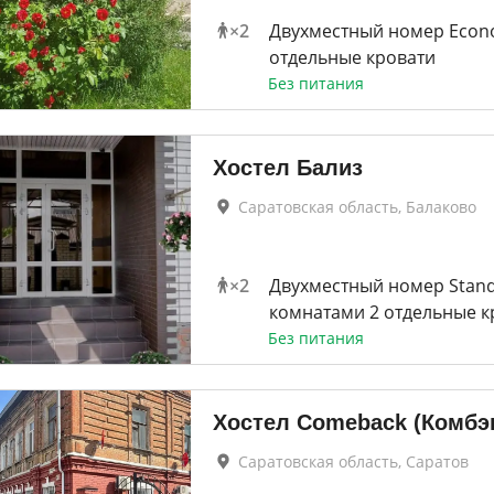
×
2
Двухместный номер Econ
отдельные кровати
Без питания
Хостел Бализ
Саратовская область, Балаково
×
2
Двухместный номер Stand
комнатами 2 отдельные к
Без питания
Хостел Comeback (Комбэ
Саратовская область, Саратов