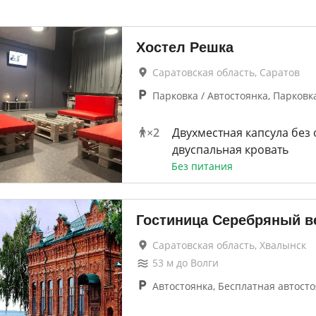
Хостел Решка
Саратовская область, Саратов
Парковка / Автостоянка, Парковк
×
2
Двухместная капсула без 
двуспальная кровать
Без питания
Гостиница Серебряный в
Саратовская область, Хвалынск
53
м до
Волги
Автостоянка, Бесплатная автосто