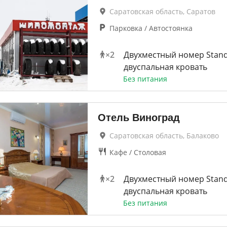
Саратовская область, Саратов
Парковка / Автостоянка
×
2
Двухместный номер Stan
двуспальная кровать
Без питания
Отель Виноград
Саратовская область, Балаково
Кафе / Столовая
×
2
Двухместный номер Stan
двуспальная кровать
Без питания