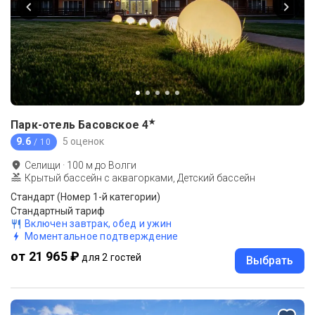
★
Парк-отель Басовское
4
9.6
5 оценок
/ 10
Селищи
·
100
м до
Волги
Крытый бассейн с аквагорками, Детский бассейн
Стандарт (Номер 1-й категории)
Стандартный тариф
Включен завтрак, обед и ужин
Моментальное подтверждение
от 21 965 ₽
для 2 гостей
Выбрать