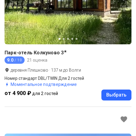
★
Парк-отель Колкуново
3
9.0
21 оценка
/ 10
деревня Плешково
·
137
м до
Волги
Номер стандарт DBL/TWIN Для 2 гостей
Моментальное подтверждение
от 4 900 ₽
для 2 гостей
Выбрать