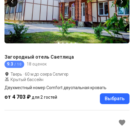
Загородный отель Светлица
9.3
18 оценок
/ 10
Тверь
·
60
м до
озера Селигер
Крытый бассейн
Двухместный номер Comfort двуспальная кровать
от 4 703 ₽
для 2 гостей
Выбрать