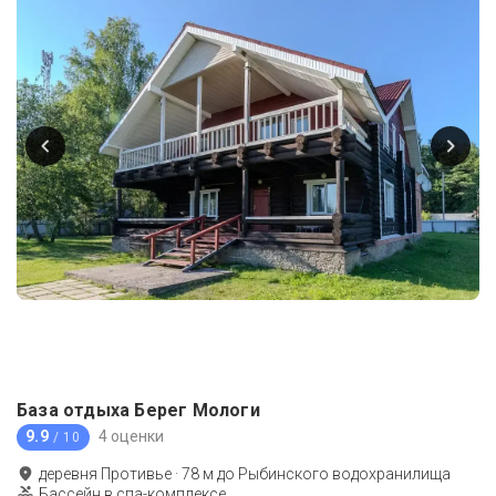
База отдыха Берег Мологи
9.9
4 оценки
/ 10
деревня Противье
·
78
м до
Рыбинского водохранилища
Бассейн в спа-комплексе