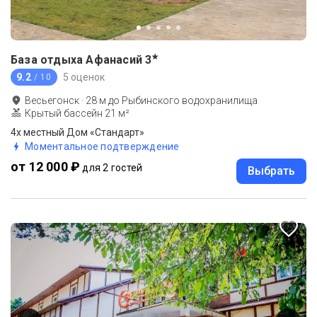
★
База отдыха Афанасий
3
9.2
5 оценок
/ 10
Весьегонск
·
28
м до
Рыбинского водохранилища
Крытый бассейн 21 м²
4х местный Дом «Стандарт»
Моментальное подтверждение
от 12 000 ₽
для 2 гостей
Выбрать