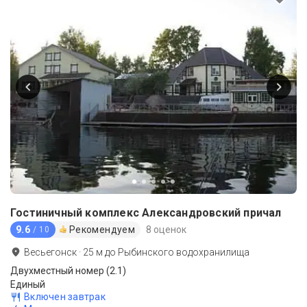
Гостиничный комплекс Александровский причал
9.6
Рекомендуем
8 оценок
/ 10
Весьегонск
·
25
м до
Рыбинского водохранилища
Двухместный номер (2.1)
Единый
Включен завтрак