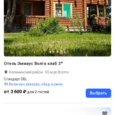
★
Отель Эммаус Волга клаб
3
Калининский район
·
65
м до
Волги
Стандарт DBL
Включен завтрак, обед и ужин
от 3 600 ₽
для 2 гостей
Выбрать