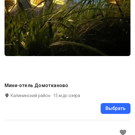
Мини-отель Домотканово
Калининский район
·
15
м до
озера
Выбрать