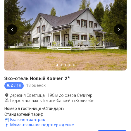
★
Эко-отель Новый Ковчег
2
9.2
13 оценок
/ 10
деревня Светлица
·
198
м до
озера Селигер
Гидромассажный мини-бассейн «Колизей»
Номер в гостинице «Стандарт»
Стандартный тариф
Включен завтрак
Моментальное подтверждение