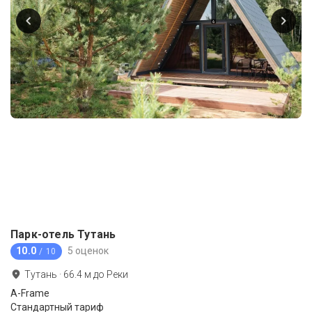
Парк-отель Тутань
10.0
5 оценок
/ 10
Тутань
·
66.4
м до
Реки
A-Frame
Стандартный тариф