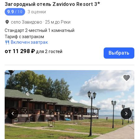
★
Загородный отель Zavidovo Resort
3
9.9
3 оценки
/ 10
село Завидово
·
25
м до
Реки
Стандарт 2-местный 1 комнатный
Тариф с завтраком
Включен завтрак
от 11 298 ₽
для 2 гостей
Выбрать