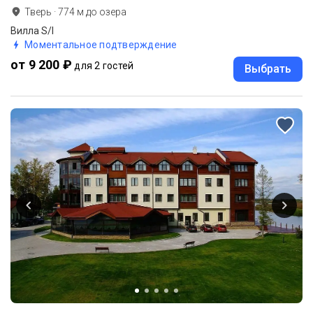
Тверь
·
774
м до
озера
Вилла S/I
Моментальное подтверждение
от 9 200 ₽
для 2 гостей
Выбрать