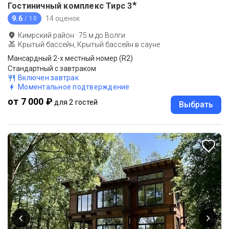
★
Гостиничный комплекс Тирс
3
9.6
14 оценок
/ 10
Кимрский район
·
75
м до
Волги
Крытый бассейн, Крытый бассейн в сауне
Мансардный 2-х местный номер (R2)
Стандартный с завтраком
Включен завтрак
Моментальное подтверждение
от 7 000 ₽
для 2 гостей
Выбрать