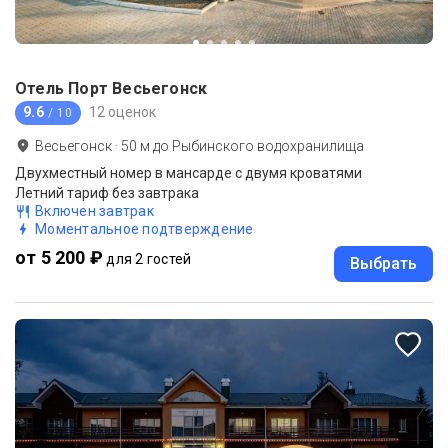
Отель Порт Весьегонск
9.6
12 оценок
/ 10
Весьегонск
·
50
м до
Рыбинского водохранилища
Двухместный номер в мансарде с двумя кроватями
Летний тариф без завтрака
Включен завтрак
Моментальное подтверждение
от 5 200 ₽
для 2 гостей
Выбрать