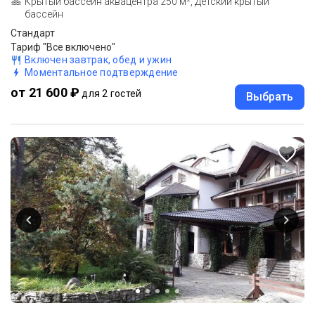
Крытый бассейн аквацентра 250 м², Детский крытый
бассейн
Стандарт
Тариф "Все включено"
Включен завтрак, обед и ужин
Моментальное подтверждение
от 21 600 ₽
для 2 гостей
Выбрать