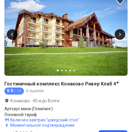
★
Гостиничный комплекс Конаково Ривер Клаб
4
9.9
6 оценок
/ 10
Конаково
·
40
м до
Волги
Артхаус мини (Глэмпинг)
Основной тариф
Включен завтрак "шведский стол"
Моментальное подтверждение