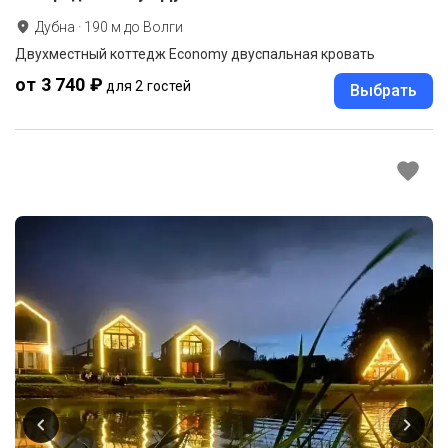
Дубна
·
190
м до
Волги
Двухместный коттедж Economy двуспальная кровать
от 3 740 ₽
для 2 гостей
Выбрать