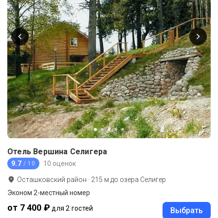
Отель Вершина Селигера
9.7
10 оценок
/ 10
Осташковский район
·
215
м до
озера Селигер
Эконом 2-местный номер
от 7 400 ₽
для 2 гостей
Выбрать