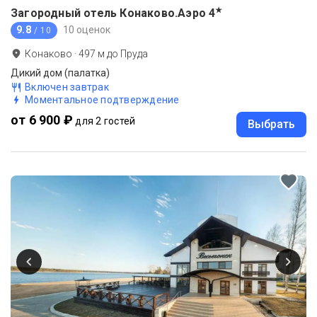
★
Загородный отель Конаково.Аэро
4
9.8
10 оценок
/ 10
Конаково
·
497
м до
Пруда
Дикий дом (палатка)
Включен завтрак
Моментальное подтверждение
от 6 900 ₽
для 2 гостей
Выбрать