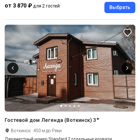
от 3 870 ₽
для 2 гостей
Выбрать
★
Гостевой дом Легенда (Воткинск)
3
Воткинск
·
450
м до
Реки
Двухместный номер Standard 2 отдельные кровати