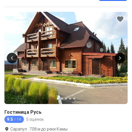
Гостиница Русь
9.5
5 оценок
/ 10
Сарапул
·
708
м до
реки Камы