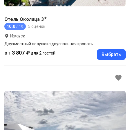
★
Отель Околица
3
10.0
5 оценок
/ 10
Ижевск
Двухместный полулюкс двуспальная кровать
от 3 807 ₽
для 2 гостей
Выбрать