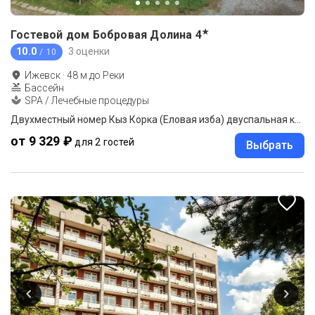
★
Гостевой дом Бобровая Долина
4
10.0
3 оценки
/ 10
Ижевск
·
48
м до
Реки
Бассейн
SPA / Лечебные процедуры
Двухместный номер Кыз Корка (Еловая изба) двуспальная кровать
от 9 329 ₽
для 2 гостей
Выбрать