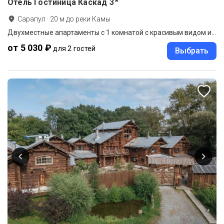
★
Отель Гостиница Каскад
3
Сарапул
·
20
м до
реки Камы
Двухместные апартаменты c 1 комнатой с красивым видом из окна двуспальная кровать
от 5 030 ₽
для 2 гостей
Выбрать