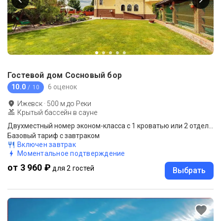
Гостевой дом Сосновый бор
10.0
6 оценок
/ 10
Ижевск
·
500
м до
Реки
Крытый бассейн в сауне
Двухместный номер эконом-класса с 1 кроватью или 2 отдельными кроватями
Базовый тариф с завтраком
Включен завтрак
Моментальное подтверждение
от 3 960 ₽
для 2 гостей
Выбрать