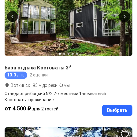
★
База отдыха Костоваты
3
10.0
2 оценки
/ 10
Воткинск
·
93
м до
реки Камы
Стандарт рыбацкий №2 2-х местный 1-комнатный
Костоваты: проживание
от 4 500 ₽
для 2 гостей
Выбрать