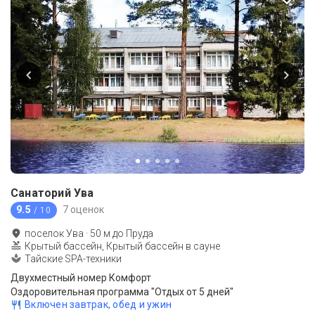
Санаторий Ува
9.5
7 оценок
/ 10
поселок Ува
·
50
м до
Пруда
Крытый бассейн, Крытый бассейн в сауне
Тайские SPA-техники
Двухместный номер Комфорт
Оздоровительная программа "Отдых от 5 дней"
Включен завтрак, обед и ужин