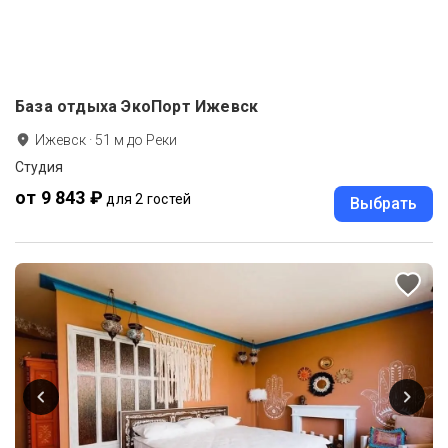
База отдыха ЭкоПорт Ижевск
Ижевск
·
51
м до
Реки
Студия
от 9 843 ₽
для 2 гостей
Выбрать