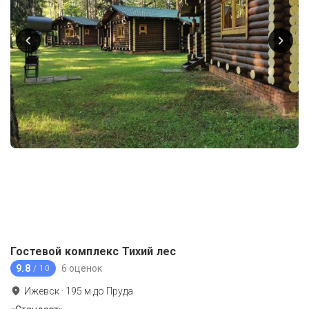
Гостевой комплекс Тихий лес
9.8
6 оценок
/ 10
Ижевск
·
195
м до
Пруда