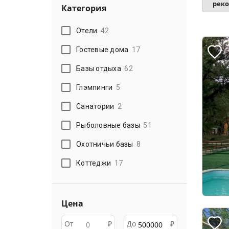
рек
Категория
Отели
42
Гостевые дома
17
Базы отдыха
62
Глэмпинги
5
Санатории
2
Рыболовные базы
51
Охотничьи базы
8
Коттеджи
17
Цена
От
₽
До
₽