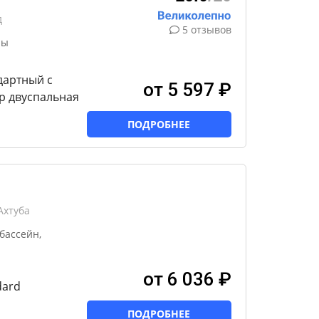
д
5 отзывов
ны
дартный с
от 5 597 ₽
р двуспальная
ПОДРОБНЕЕ
Ахтуба
бассейн,
от 6 036 ₽
dard
ПОДРОБНЕЕ