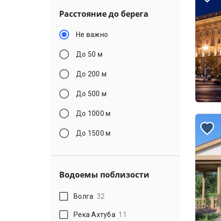
Расстояние до берега
Не важно
До 50 м
До 200 м
До 500 м
До 1000 м
До 1500 м
Водоемы поблизости
Волга
32
Река Ахтуба
11