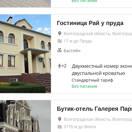
Без питания
Гостиница Рай у пруда
Волгоградская область, Волгогра
17
м до
Пруда
Бассейн
Двухместный номер эконо
×
2
двуспальной кроватью
Стандартный тариф
Без питания
Бутик-отель Галерея Пар
Волгоградская область, Волгогра
2170
м до
Волги