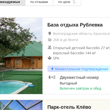
омендуемые
по отзывам
по цене
База отдыха Рублевка
Волгоградская область, Красносл
268
м до
Волги
Открытый детский бассейн 27 м²
взрослый бассейн 144 м²
SPA
Моментальное подтверждение
Двухместный номер
×
2
Выгодный
Включен завтрак и обед
Парк-отель Клёво