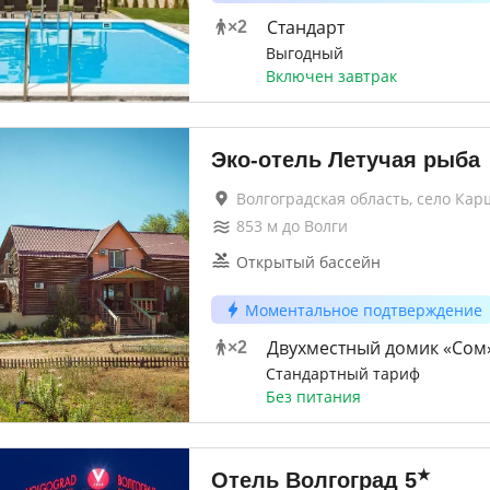
Стандарт
×
2
Выгодный
Включен завтрак
Эко-отель Летучая рыба
Волгоградская область, село Ка
853
м до
Волги
Открытый бассейн
Моментальное подтверждение
Двухместный домик «Сом
×
2
Стандартный тариф
Без питания
★
Отель Волгоград
5