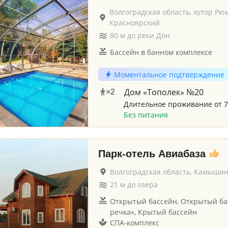
Волгоградская область, хутор Рю
Красноярский
80
м до
реки Дон
Бассейн в банном комплексе
Моментальное подтверждение
Дом «Тополек» №20
×
2
Длительное проживание от 7
Без питания
Парк-отель Авиабаза
Волгоградская область, Камыши
21
м до
озера
Открытый бассейн, Открытый ба
речка», Крытый бассейн
СПА-комплекс