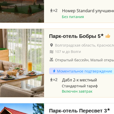
Номер Standard улучшен
×
2
Без питания
★
Парк-отель Бобры
5
Волгоградская область, Красносл
107
м до
Волги
Открытый бассейн, Малый откр
Моментальное подтверждение
Дабл 2-х местный
×
2
Стандартный тариф
Включен завтрак
★
Парк-отель Пересвет
3