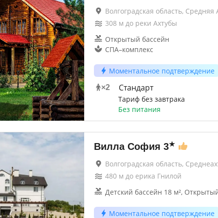
Волгоградская область, Средняя 
308
м до
реки Ахтубы
Открытый бассейн
СПА–комплекс
Моментальное подтверждение
Стандарт
×
2
Тариф без завтрака
Без питания
★
Вилла София
3
Волгоградская область, Среднеа
480
м до
ерика Гнилой
Детский бассейн 18 м², Открытый
Моментальное подтверждение