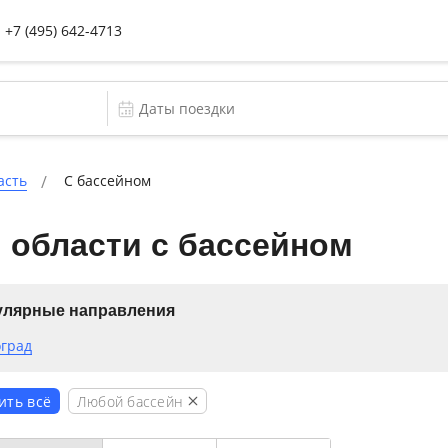
+7 (495) 642-4713
асть
C бассейном
 области с бассейном
улярные направления
оград
Любой бассейн
ить всё