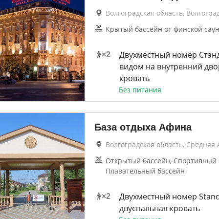
Волгоградская область, Волгогра
Крытый бассейн от финской сау
Двухместный номер Стан
×
2
видом на внутренний дво
кровать
Без питания
База отдыха Афина
Волгоградская область, Средняя 
Открытый бассейн, Спортивный 
Плавательный бассейн
Двухместный номер Stan
×
2
двуспальная кровать