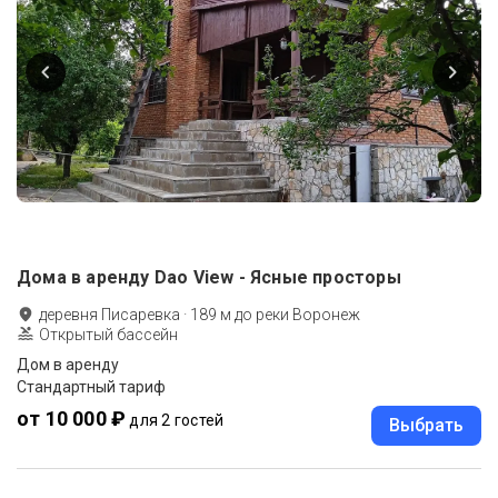
Дома в аренду Dao View - Ясные просторы
деревня Писаревка
·
189
м до
реки Воронеж
Открытый бассейн
Дом в аренду
Стандартный тариф
от 10 000 ₽
для 2 гостей
Выбрать