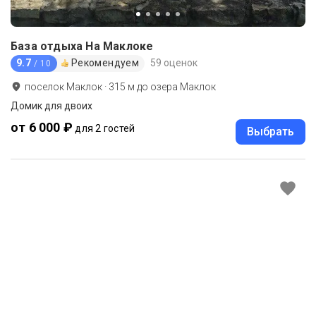
База отдыха На Маклоке
9.7
Рекомендуем
59 оценок
/ 10
поселок Маклок
·
315
м до
озера Маклок
Домик для двоих
от 6 000 ₽
для 2 гостей
Выбрать