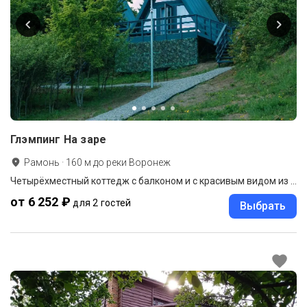
Глэмпинг На заре
Рамонь
·
160
м до
реки Воронеж
Четырёхместный коттедж с балконом и с красивым видом из окна
от 6 252 ₽
для 2 гостей
Выбрать