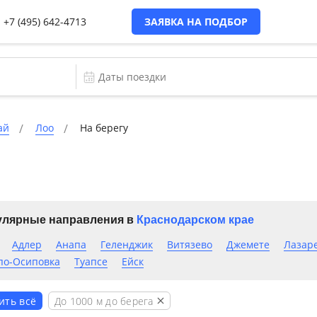
+7 (495) 642-4713
ЗАЯВКА НА ПОДБОР
ай
Лоо
На берегу
лярные направления в
Краснодарском крае
Адлер
Анапа
Геленджик
Витязево
Джемете
Лазар
по-Осиповка
Туапсе
Ейск
До
1000
м до берега
ить всё