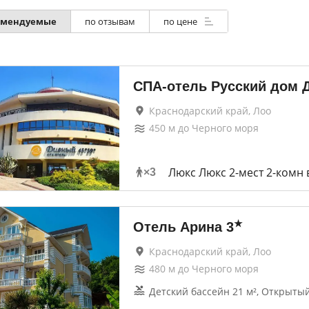
омендуемые
по отзывам
по цене
СПА-отель Русский дом 
Краснодарский край, Лоо
450
м до
Черного моря
Люкс Люкс 2-мест 2-комн 
×
3
★
Отель Арина
3
Краснодарский край, Лоо
480
м до
Черного моря
Детский бассейн 21 м², Открытый