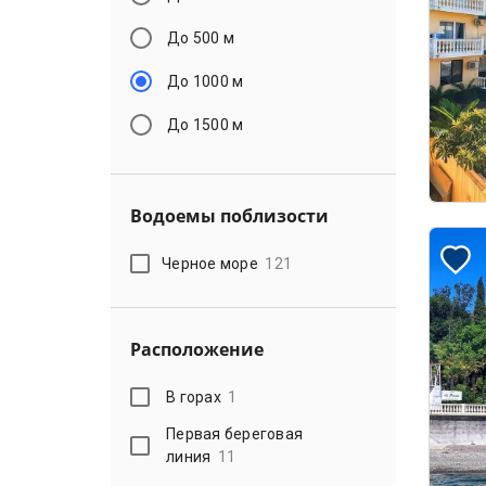
До 500 м
До 1000 м
До 1500 м
Водоемы поблизости
Черное море
121
Расположение
В горах
1
Первая береговая
линия
11