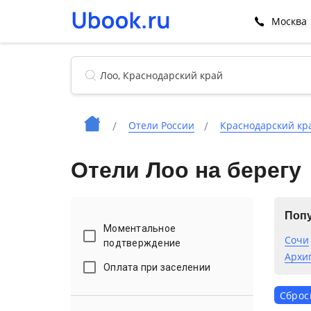
Москва
Отели России
Краснодарский кр
Отели Лоо на берегу
Попу
Моментальное
Сочи
подтверждение
Архи
Оплата при заселении
Сброс