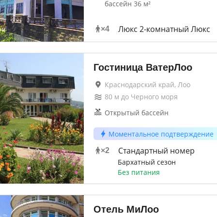
бассейн 36 м²
Люкс 2-комнатный Люкс
×
4
Гостиница ВатерЛоо
Краснодарский край, Лоо
80
м до
Черного моря
Открытый бассейн
Моментальное подтверждение
Стандартный номер
×
2
Бархатный сезон
Без питания
Отель МиЛоо