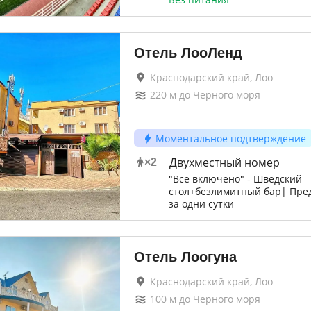
Отель ЛооЛенд
Краснодарский край, Лоо
220
м до
Черного моря
Моментальное подтверждение
Двухместный номер
×
2
"Всё включено" - Шведский
стол+безлимитный бар| Пре
за одни сутки
Отель Лоогуна
Краснодарский край, Лоо
100
м до
Черного моря