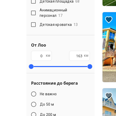
Детская площадка
68
Анимационный
персонал
17
Детская кроватка
13
От Лоо
км
км
Расстояние до берега
Не важно
До 50 м
До 200 м