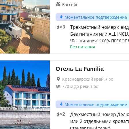
Бассейн
Моментальное подтверждение
Трехместный номер с вид
×
3
Без питания или ALL INCL
"Без питания" 100% ПРЕДОП
Без питания
Отель La Familia
Краснодарский край, Лоо
770
м до
реки Лоо
Моментальное подтверждение
Двухместный номер Делюк
×
2
или 2 отдельными кроватя
Стандартный тариф