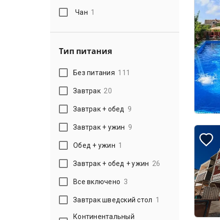
Чан
1
Тип питания
Без питания
111
Завтрак
20
Завтрак + обед
9
Завтрак + ужин
9
Обед + ужин
1
Завтрак + обед + ужин
26
Все включено
3
Завтрак шведский стол
1
Континентальный