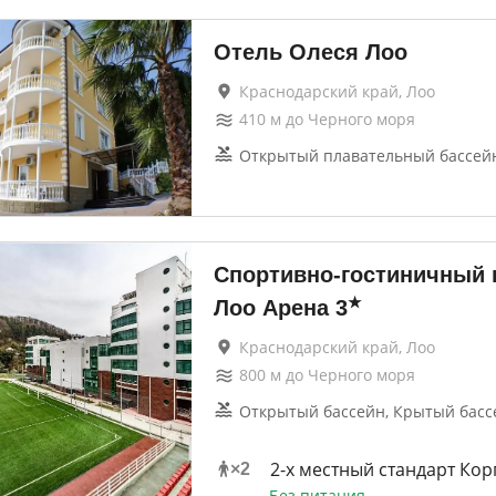
Отель Олеся Лоо
Краснодарский край, Лоо
410
м до
Черного моря
Открытый плавательный бассей
Спортивно-гостиничный 
★
Лоо Арена
3
Краснодарский край, Лоо
800
м до
Черного моря
Открытый бассейн, Крытый басс
2-x местный стандарт Кор
×
2
Без питания