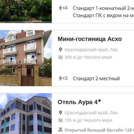
Стандарт 1-комнатный 2-
×
4
Стандарт ПК с видом на 
Мини-гостиница Асхо
Краснодарский край, Лоо
390
м до
Черного моря
Стандарт 2-местный
×
3
★
Отель Аура
4
Краснодарский край, Лоо
195
м до
Черного моря
Открытый большой бассейн 128 м