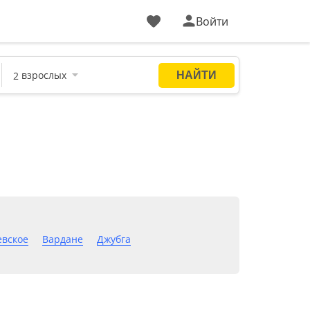
Войти
евское
Вардане
Джубга