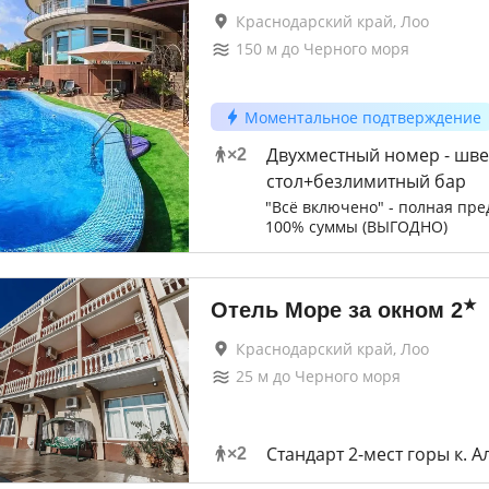
Краснодарский край, Лоо
150
м до
Черного моря
Моментальное подтверждение
Двухместный номер - шв
×
2
стол+безлимитный бар
"Всё включено" - полная пре
100% суммы (ВЫГОДНО)
★
Отель Море за окном
2
Краснодарский край, Лоо
25
м до
Черного моря
Стандарт 2-мест горы к. А
×
2