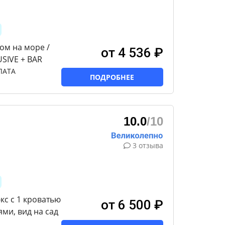
ом на море /
от 4 536 ₽
USIVE + BAR
ЛАТА
ПОДРОБНЕЕ
10.0
/10
3 отзыва
с с 1 кроватью
от 6 500 ₽
ми, вид на сад