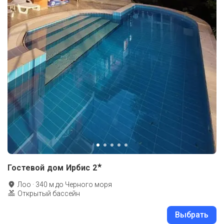
★
Гостевой дом Ирбис
2
Лоо
·
340
м до
Черного моря
Открытый бассейн
Выбрать