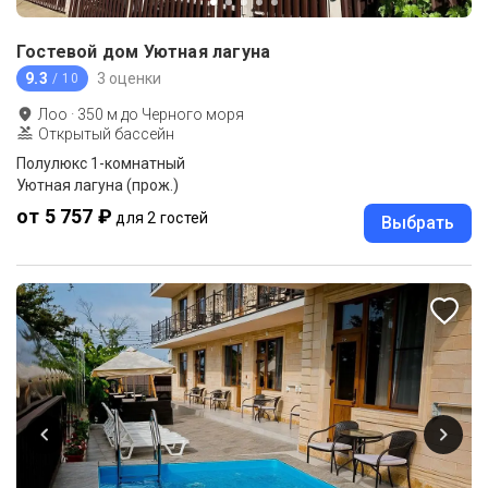
Гостевой дом Уютная лагуна
9.3
3 оценки
/ 10
Лоо
·
350
м до
Черного моря
Открытый бассейн
Полулюкс 1-комнатный
Уютная лагуна (прож.)
от 5 757 ₽
для 2 гостей
Выбрать