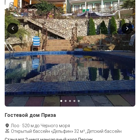
Гостевой дом Приза
Лоо
·
520
м до
Черного моря
Открытый бассейн «Дельфин» 32 м², Детский бассейн
Стандарт 2-мест мансардный корп.Персик