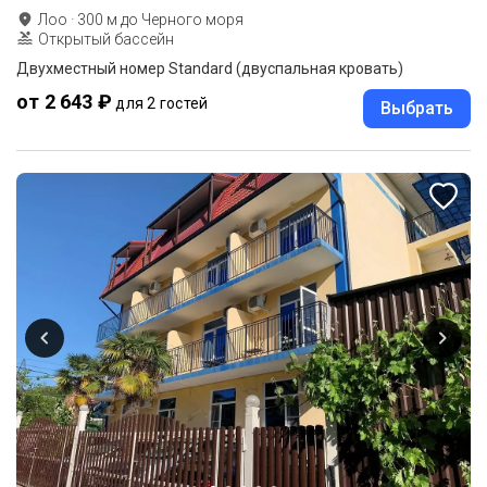
Лоо
·
300
м до
Черного моря
Открытый бассейн
Двухместный номер Standard (двуспальная кровать)
от 2 643 ₽
для 2 гостей
Выбрать