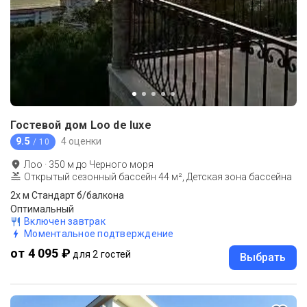
Гостевой дом Loo de luxe
9.5
4 оценки
/ 10
Лоо
·
350
м до
Черного моря
Открытый сезонный бассейн 44 м², Детская зона бассейна
2х м Стандарт б/балкона
Оптимальный
Включен завтрак
Моментальное подтверждение
от 4 095 ₽
для 2 гостей
Выбрать