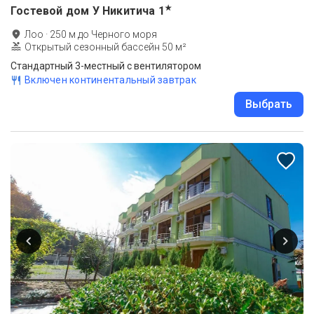
★
Гостевой дом У Никитича
1
Лоо
·
250
м до
Черного моря
Открытый сезонный бассейн 50 м²
Стандартный 3-местный с вентилятором
Включен континентальный завтрак
Выбрать