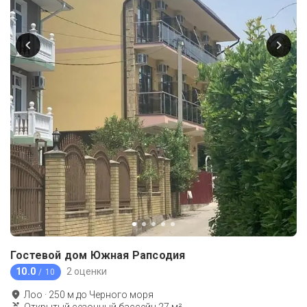
Гостевой дом Южная Рапсодия
10.0
2 оценки
/ 10
Лоо
·
250
м до
Черного моря
Открытый сезонный бассейн 27 м²