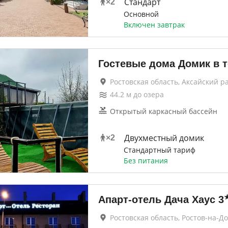
Стандарт
×
2
Основной
Включен завтрак
Гостевые дома Домик в 
Ростовская область, Аксайский р
44.2
м до
озера
Открытый каркасный бассейн
Двухместный домик
×
2
Стандартный тариф
Без питания
Апарт-отель Дача Хаус
3
Ростовская область, Ростов-на-Д