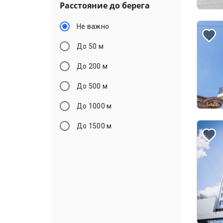
Расстояние до берега
Не важно
До 50 м
До 200 м
До 500 м
До 1000 м
До 1500 м