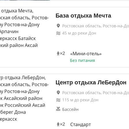
База отдыха Мечта
Ростовская область, Ростов-на-Д
45
м до
реки Дон
«Мини-отель»
×
2
Без питания
Центр отдыха ЛеБерДон
Ростовская область, Ростов-на-Д
115
м до
реки Дон
Бассейн
Стандарт
×
2