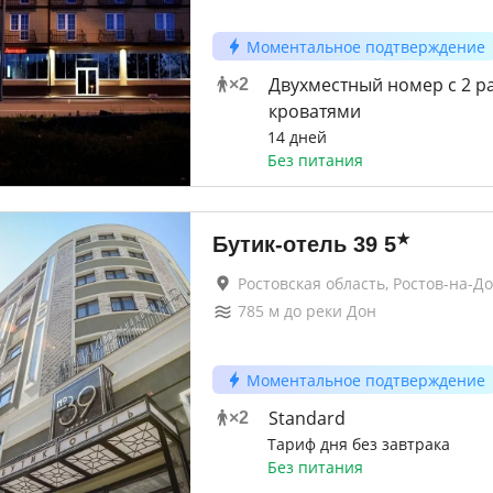
Моментальное подтверждение
Двухместный номер с 2 
×
2
кроватями
14 дней
Без питания
★
Бутик-отель 39
5
Ростовская область, Ростов-на-Д
785
м до
реки Дон
Моментальное подтверждение
Standard
×
2
Тариф дня без завтрака
Без питания