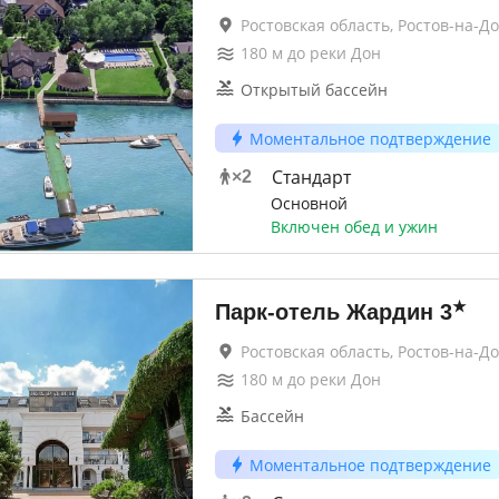
Ростовская область, Ростов-на-Д
180
м до
реки Дон
Открытый бассейн
Моментальное подтверждение
Стандарт
×
2
Основной
Включен обед и ужин
★
Парк-отель Жардин
3
Ростовская область, Ростов-на-Д
180
м до
реки Дон
Бассейн
Моментальное подтверждение