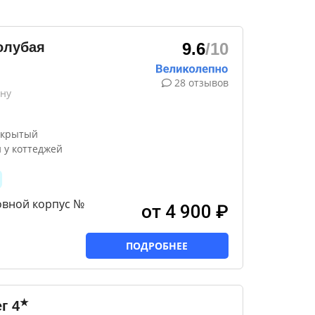
олубая
9.6
/10
28 отзывов
ону
ткрытый
 у коттеджей
овной корпус №
от 4 900 ₽
ПОДРОБНЕЕ
★
г
4