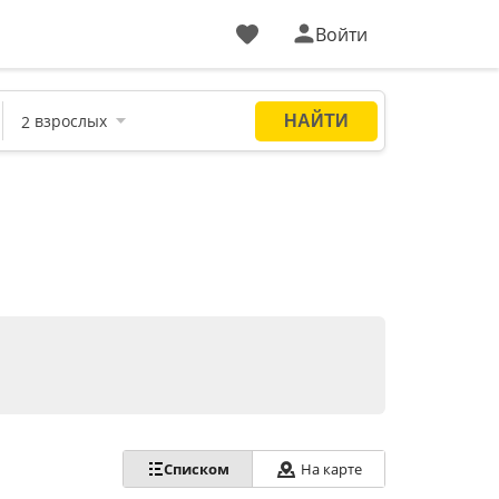
Войти
Списком
На карте