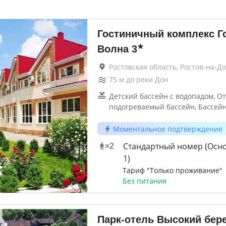
Гостиничный комплекс Г
★
Волна
3
Ростовская область, Ростов-на-Д
75
м до
реки Дон
Детский бассейн с водопадом, О
подогреваемый бассейн, Бассейн
Моментальное подтверждение
Стандартный номер (Осн
×
2
1)
Тариф "Только проживание"
Без питания
Парк-отель Высокий бере