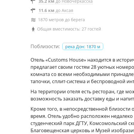
35.2 км
до Новочеркасска
11.6 км
до Аксая
1870 метров до берега
Общая вместимость: 27 гостей
Поблизости:
река Дон: 1870 м
Отель «Customs House» находится в истори
предлагает своим гостям 28 уютных номер
комната со всеми необходимыми принадлеж
тапочки, сплит-система и беспроводной ин
На территории отеля есть ресторан, где м
возможность заказать доставку еды и напи
Кроме того, в непосредственной близости о
время. Отель удобно расположен недалеко 
студенческий парк ДГТУ, Комсомольский ск
Благовещенская церковь и Музей изобразит