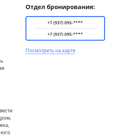
Отдел бронирования:
+7 (937) 095-****
+7 (937) 095-****
Посмотреть на карте
ль
ая
вести
дром,
ека,
ного