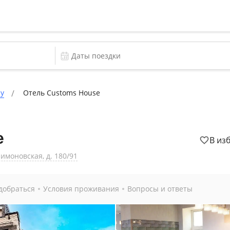
ну
Отель Customs House
e
В из
лимоновская, д. 180/91
добраться
Условия проживания
Вопросы и ответы