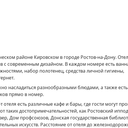
ческом районе Кировском в городе Ростов-на-Дону. Оте
ов с современным дизайном. В каждом номере есть ванн
ностями, набор полотенец, средства личной гигиены,
тернет.
ожно насладиться разнообразными блюдами, а также есть
тков прямо в номер.
т отеля есть различные кафе и бары, где гости могут про
от таких достопримечательностей, как Ростовский иппо
вер, Дом профсоюзов, Донская государственная библиот
ельных искусств. Расстояние от отеля до железнодорож