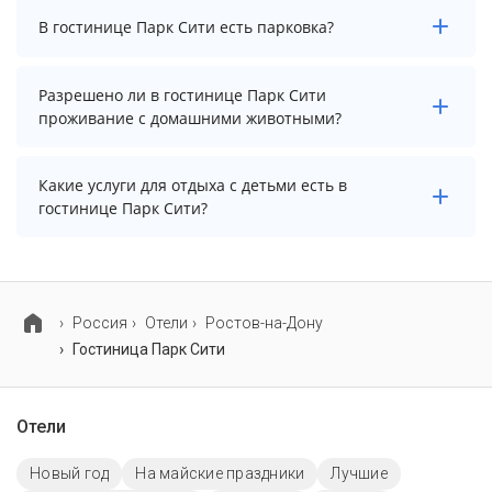
В гостинице Парк Сити нет бассейна.
В гостинице Парк Сити есть парковка?
В гостинице Парк Сити есть парковка, уточните
Разрешено ли в гостинице Парк Сити
информацию перед бронированием у менеджера,
проживание с домашними животными?
возможно, услуга оплачивается отдельно.
Проживание с домашними животными разрешено.
Какие услуги для отдыха с детьми есть в
Однако, это может оплачиваться дополнительно.
гостинице Парк Сити?
Для детей в гостинице Парк Сити работает детская
площадка.
Россия
Отели
Ростов-на-Дону
Гостиница Парк Сити
Отели
Новый год
На майские праздники
Лучшие