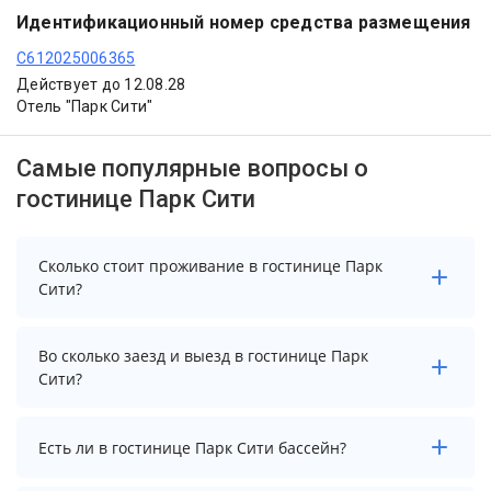
Идентификационный номер средства размещения
С612025006365
Действует до 12.08.28
Отель "Парк Сити"
Самые популярные вопросы о
гостинице Парк Сити
Сколько стоит проживание в гостинице Парк
Сити?
Стоимость проживания в гостинице Парк Сити
Во сколько заезд и выезд в гостинице Парк
начинается от 3520 рублей. Чтобы увидеть
Сити?
актуальные цены на проживание, выберите нужные
даты и количество гостей.
Заезд возможен после 14:00, а выезд необходимо
Есть ли в гостинице Парк Сити бассейн?
осуществить до 12:00.