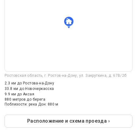
Ростовская область, г. Ростов-на-Дону, ул. Закруткина, д. 67В/2б
2.3 км
до Ростова-на-Дону
33.8 км
до Новочеркасска
9.9 км
до Аксая
880 метров до берега
Поблизости: река Дон: 880 м
Расположение и схема проезда ›