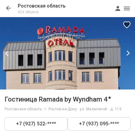
Ростовская область
454 объекта
1/37
★
Гостиница Ramada by Wyndham 4
Ростовская область · г. Ростов-на-Дону · ул. Малюгиной · д. 119
+7 (927) 522-****
+7 (937) 095-****