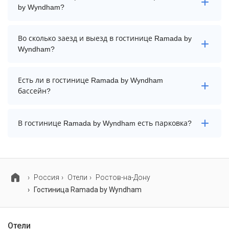
by Wyndham?
Чтобы увидеть актуальные цены на проживание в
Во сколько заезд и выезд в гостинице Ramada by
гостинице Ramada by Wyndham, выберите нужные
Wyndham?
даты и количество гостей.
Заезд возможен после 14:00, а выезд необходимо
Есть ли в гостинице Ramada by Wyndham
осуществить до 12:00.
бассейн?
В гостинице Ramada by Wyndham есть крытый
В гостинице Ramada by Wyndham есть парковка?
плавательный бассейн.
В гостинице Ramada by Wyndham есть парковка,
уточните информацию перед бронированием у
менеджера, возможно, услуга оплачивается отдельно.
Россия
Отели
Ростов-на-Дону
Гостиница Ramada by Wyndham
Отели