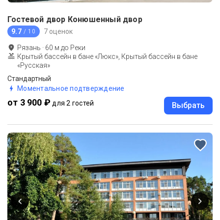
Гостевой двор Конюшенный двор
9.7
7 оценок
/ 10
Рязань
·
60
м до
Реки
Крытый бассейн в бане «Люкс», Крытый бассейн в бане
«Русская»
Стандартный
Моментальное подтверждение
от 3 900 ₽
для 2 гостей
Выбрать