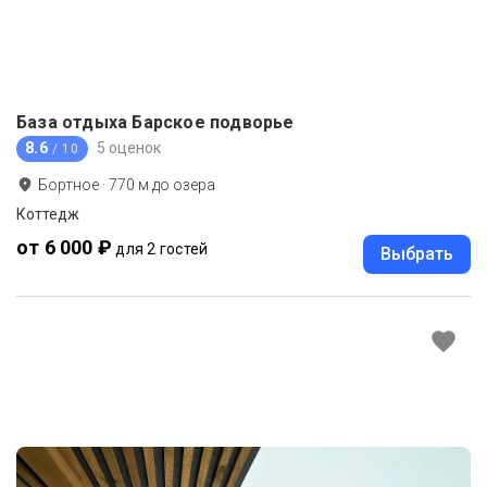
База отдыха Барское подворье
8.6
5 оценок
/ 10
Бортное
·
770
м до
озера
Коттедж
от 6 000 ₽
для 2 гостей
Выбрать