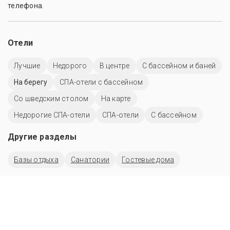
телефона.
Отели
Лучшие
Недорого
В центре
С бассейном и баней
На берегу
СПА-отели с бассейном
Со шведским столом
На карте
Недорогие СПА-отели
СПА-отели
C бассейном
Другие разделы
Базы отдыха
Санатории
Гостевые дома