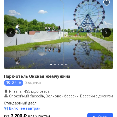
Парк-отель Окская жемчужина
10.0
2 оценки
/ 10
Рязань
·
435
м до
озера
Спокойный бассейн, Волновой бассейн, Бассейн с джакузи
Стандартный дабл
Включен завтрак
от 3 200 ₽
для 2 гостей