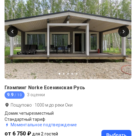
Глэмпинг Norke Есенинская Русь
9.9
3 оценки
/ 10
Пощупово
·
1000
м до
реки Оки
Домик четырехместный
Стандартный тариф
Моментальное подтверждение
от 6 750 ₽
для 2 гостей
Выбрать