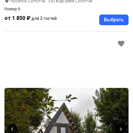
поселок Солотча
·
330
м до
реки Солотчи
Номер 6
от 1 850 ₽
для 2 гостей
Выбрать