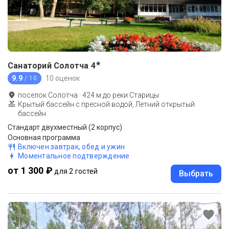
★
Санаторий Солотча
4
9.9
10 оценок
/ 10
поселок Солотча
·
424
м до
реки Старицы
Крытый бассейн с пресной водой, Летний открытый
бассейн
Стандарт двухместный (2 корпус)
Основная программа
Включен завтрак, обед и ужин
Моментальное подтверждение
от 1 300 ₽
для 2 гостей
Выбрать