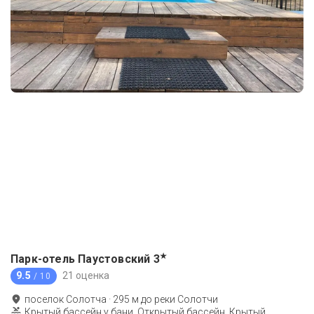
★
Парк-отель Паустовский
3
9.5
21 оценка
/ 10
поселок Солотча
·
295
м до
реки Солотчи
Крытый бассейн у бани, Открытый бассейн, Крытый