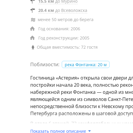
15.5 км
до Мурино
20.4 км
до Всеволожска
менее 50 метров до берега
Год основания: 2006
Год реконструкции: 2005
Общая вместимость: 72 гостя
Поблизости:
река Фонтанка: 20 м
Гостиница «Астерия» открыла свои двери для
постройки начала 20 века, полностью рекон
набережной реки Фонтанка — одной из множ
являющейся одним из символов Санкт-Петер
непосредственной близости к Невскому пр
Петербурга расположены в шаговой доступ
В отеле 6 этажей, 72 комфортабельных но
Стандарт, Комфорт, Fontanka Suite, Люкс, Ap
Показать полное описание