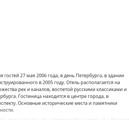
 гостей 27 мая 2006 года, в день Петербурга, в здании
струированного в 2005 году. Отель располагается на
ества рек и каналов, воспетой русскими классиками и
бурга. Гостиница находится в центре города, в
оспекту. Основные исторические места и памятники
ности.
мера, включая комнаты категории Одноместный и Двухме
raksin Suite и Love Suite. Часть номеров выходит окнами 