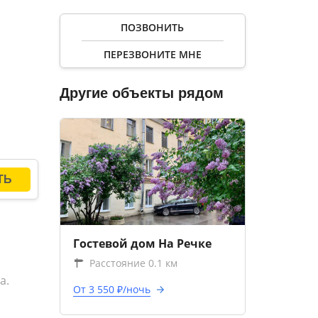
ю
ПОЗВОНИТЬ
ы
ПЕРЕЗВОНИТЕ МНЕ
оране
Другие объекты рядом
Гостевой дом На Речке
Расстояние 0.1 км
а.
От 3 550 ₽/ночь