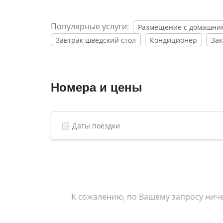
набережную реки Фонтанки, другая — в тих
панораму старого Петербурга.
Популярные услуги:
Размещение с домашни
При отеле работает ресторан, где по утра
Завтрак шведский стол
Кондиционер
Зак
услуги прачечной и сеть wi-fi. Детям предо
предусмотрено специальное детское меню.
Номера и цены
К сожалению, по Вашему запросу ниче