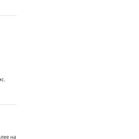
мс.
алее на