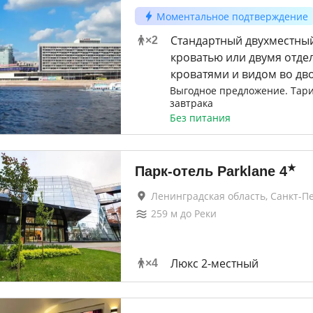
Моментальное подтверждение
Стандартный двухместный
×
2
кроватью или двумя отд
кроватями и видом во дв
Выгодное предложение. Тари
завтрака
Без питания
★
Парк-отель Parklane
4
Ленинградская область, Санкт-П
259
м до
Реки
Люкс 2-местный
×
4