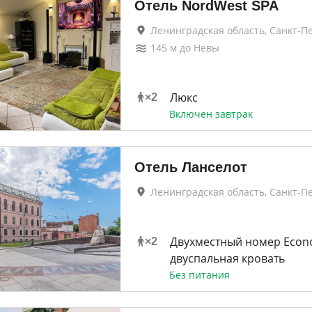
Отель NordWest SPA
Ленинградская область, Санкт-П
145
м до
Невы
Люкс
×
2
Включен завтрак
Отель Ланселот
Ленинградская область, Санкт-П
Двухместный номер Eco
×
2
двуспальная кровать
Без питания