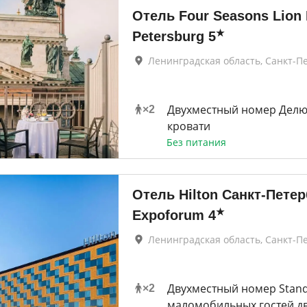
Отель Four Seasons Lion 
★
Petersburg
5
Ленинградская область, Санкт-П
Двухместный номер Делю
×
2
кровати
Без питания
Отель Hilton Санкт-Петер
★
Expoforum
4
Ленинградская область, Санкт-П
Двухместный номер Stand
×
2
маломобильных гостей д