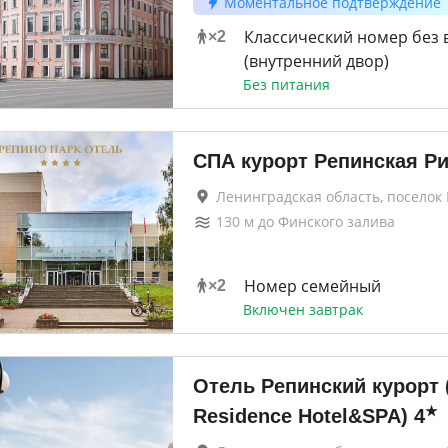
Моментальное подтверждение
Классический номер без 
×
2
(внутренний двор)
Без питания
СПА курорт Репинская Р
Ленинградская область, поселок
130
м до
Финского залива
Номер семейный
×
2
Включен завтрак
Отель Репинский курорт (
★
Residence Hotel&SPA)
4