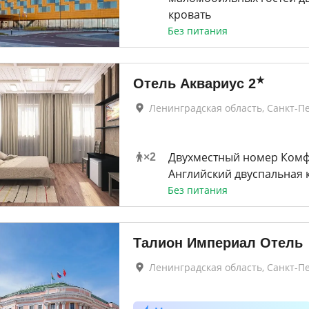
кровать
Без питания
★
Отель Аквариус
2
Ленинградская область, Санкт-П
Двухместный номер Ком
×
2
Английский двуспальная 
Без питания
Талион Империал Отель
Ленинградская область, Санкт-П