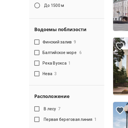
До 1500 м
Водоемы поблизости
Финский залив
9
Балтийское море
6
Река Вуокса
1
Нева
3
Расположение
В лесу
7
Первая береговая линия
1