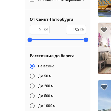
От Санкт-Петербурга
км
км
Расстояние до берега
Не важно
До 50 м
До 200 м
До 500 м
До 1000 м