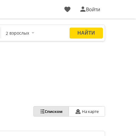
Войти
Списком
На карте