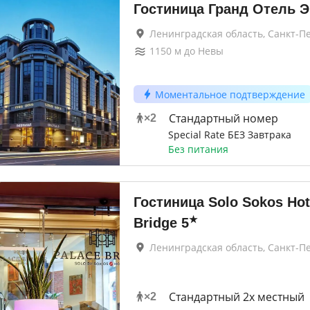
Гостиница Гранд Отель 
Ленинградская область, Санкт-П
1150
м до
Невы
Моментальное подтверждение
Стандартный номер
×
2
Special Rate БЕЗ Завтрака
Без питания
Гостиница Solo Sokos Hot
★
Bridge
5
Ленинградская область, Санкт-П
Стандартный 2х местный
×
2