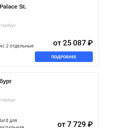
Palace St.
етербург
от 25 087 ₽
кс 2 отдельные
ПОДРОБНЕЕ
бург
етербург
ard для
от 7 729 ₽
вуспальная