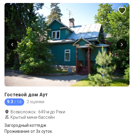
Гостевой дом Аут
9.3
2 оценки
/ 10
Всеволожск
·
649
м до
Реки
Крытый мини-бассейн
Загородный коттедж
Проживание от 3х суток