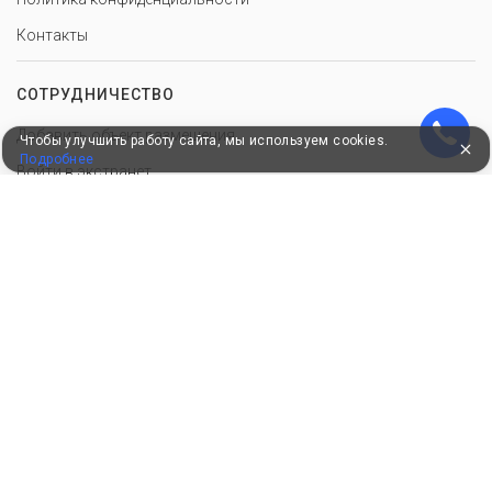
Контакты
СОТРУДНИЧЕСТВО
Добавить объект размещения
Чтобы улучшить работу сайта, мы используем cookies.
Подробнее
Войти в экстранет
Для корректной работы сайт использует файлы cookie, продолжение
использования сервиса означает ваше согласие с обработкой данных.
© 2010–2026, Российский сервис бронирования
Удобные, быстрые и безопасные платежи
при оплате бронирований
Мы в Едином федеральном реестре турагентов