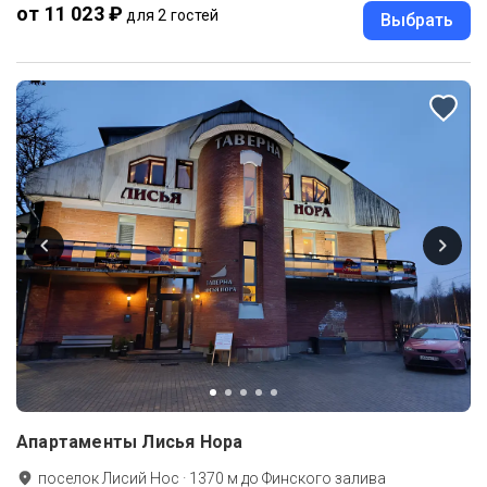
от 11 023 ₽
для 2 гостей
Выбрать
Апартаменты Лисья Нора
поселок Лисий Нос
·
1370
м до
Финского залива