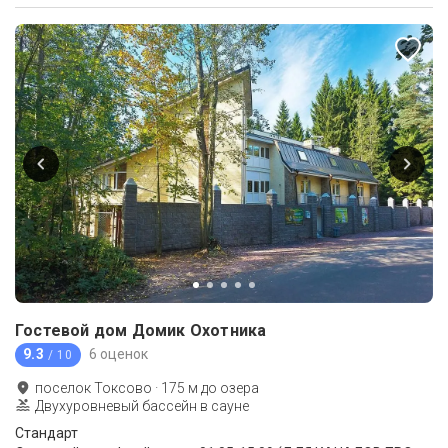
Гостевой дом Домик Охотника
9.3
6 оценок
/ 10
поселок Токсово
·
175
м до
озера
Двухуровневый бассейн в сауне
Стандарт