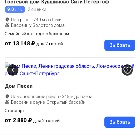
Гостевой дом Кувшиново Сити Петергоф
9.0
2 оценки
/ 10
Петергоф
·
740
м до
Реки
Бассейн у Золотого дома
Семейный коттедж с балконом
от 13 148 ₽
для 2 гостей
Выбрать
Дом Пески
Ломоносовский район
·
345
м до
озера
Бассейн в сауне, Открытый бассейн
Стандарт
от 2 880 ₽
для 2 гостей
Выбрать