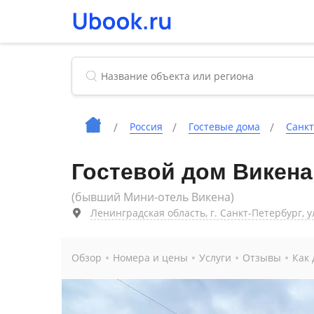
Россия
Гостевые дома
Санкт
Гостевой дом Викена
(бывший Мини-отель Викена)
Ленинградская область, г. Санкт-Петербург, ул
Обзор
Номера и цены
Услуги
Отзывы
Как 