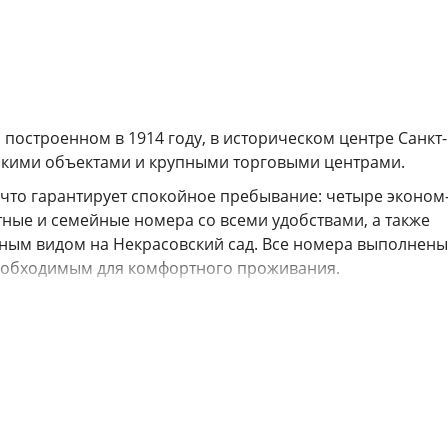
построенном в 1914 году, в историческом центре Санкт-
скими объектами и крупными торговыми центрами.
 что гарантирует спокойное пребывание: четыре эконом
ные и семейные номера со всеми удобствами, а также
ным видом на Некрасовский сад. Все номера выполнены
необходимым для комфортного проживания.
ая мини-кухня с микроволновой печью, чайником, тостер
 и кофе предоставляются всем гостям, а кулер с питьево
ям предоставляются стиральная машина, утюг и гладильн
ьзоваться бесплатными зонтиками и сушилками для обуви
заселения или уже после выселения.