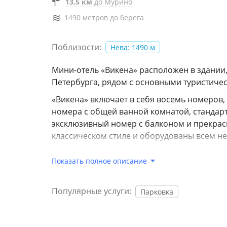
13.5 км
до Мурино
1490 метров до берега
Поблизости:
Нева: 1490 м
Мини-отель «Викена» расположен в здании, 
Петербурга, рядом с основными туристиче
«Викена» включает в себя восемь номеров,
номера с общей ванной комнатой, стандарт
эксклюзивный номер с балконом и прекрас
классическом стиле и оборудованы всем 
На территории есть бесплатный Wi-Fi, общ
Показать полное описание
всей необходимой посудой. Бесплатный чай
водой доступен круглосуточно. Также гост
доска. В случае дождя гости могут воспол
Популярные услуги:
Парковка
можно оставить бесплатно на хранение до 
Курение в отеле строго запрещено.