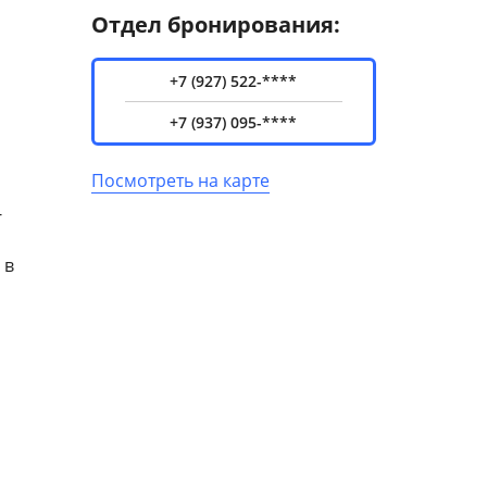
Отдел бронирования:
+7 (927) 522-****
+7 (937) 095-****
Посмотреть на карте
-
 в
ом и
й
ая
. Багаж