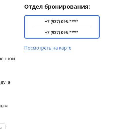
Отдел бронирования:
+7 (937) 095-****
+7 (937) 095-****
Посмотреть на карте
твенной
ду, а
имым
на