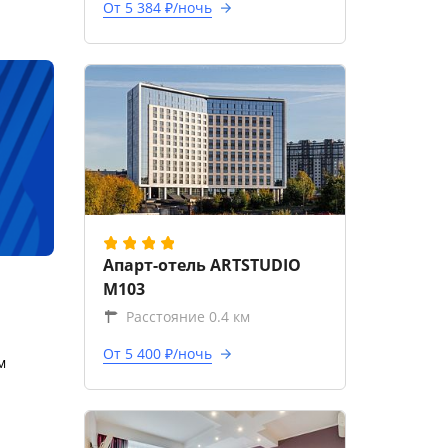
От 5 384 ₽/ночь
Апарт-отель ARTSTUDIO
M103
Расстояние 0.4 км
От 5 400 ₽/ночь
м