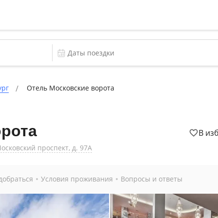
ург
Отель Московские ворота
орота
В из
Московский проспект, д. 97А
добраться
Условия проживания
Вопросы и ответы