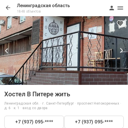
Ленинградская область
1848 объектов
1/25
Хостел В Питере жить
Ленинградская обл. · г. Санкт-Петербург · проспект Непокоренных ·
д. 6 · к. 1 · вход со двора
+7 (937) 095-****
+7 (937) 095-****