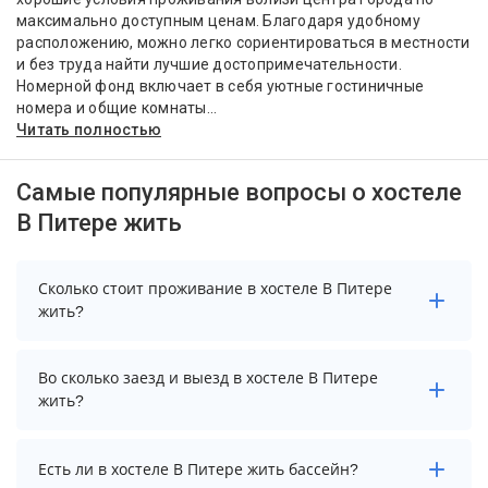
максимально доступным ценам. Благодаря удобному
расположению, можно легко сориентироваться в местности
и без труда найти лучшие достопримечательности.
Номерной фонд включает в себя уютные гостиничные
номера и общие комнаты...
Читать полностью
Самые популярные вопросы о хостеле
В Питере жить
Сколько стоит проживание в хостеле В Питере
жить?
Стоимость проживания в хостеле В Питере жить
Во сколько заезд и выезд в хостеле В Питере
начинается от 900 рублей. Чтобы увидеть актуальные
жить?
цены на проживание, выберите нужные даты и
количество гостей.
Заезд возможен после 14:00, а выезд необходимо
Есть ли в хостеле В Питере жить бассейн?
осуществить до 12:00.