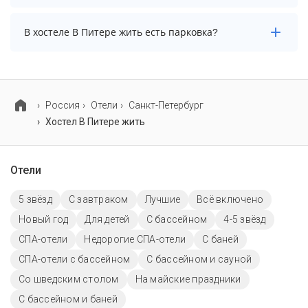
В хостеле В Питере жить нет бассейна.
В хостеле В Питере жить есть парковка?
В хостеле В Питере жить есть парковка, уточните
информацию перед бронированием у менеджера,
возможно, услуга оплачивается отдельно.
Россия
Отели
Санкт-Петербург
Хостел В Питере жить
Отели
5 звёзд
С завтраком
Лучшие
Всё включено
Новый год
Для детей
C бассейном
4-5 звёзд
СПА-отели
Недорогие СПА-отели
С баней
СПА-отели с бассейном
С бассейном и сауной
Со шведским столом
На майские праздники
С бассейном и баней