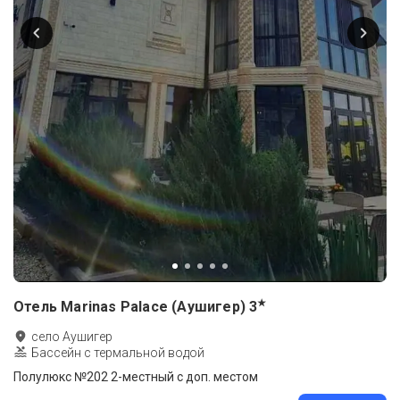
★
Отель Marinas Palace (Аушигер)
3
село Аушигер
Бассейн с термальной водой
Полулюкс №202 2-местный с доп. местом