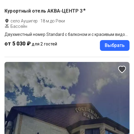
★
Курортный отель АКВА-ЦЕНТР
3
село Аушигер
·
18
м до
Реки
Бассейн
Двухместный номер Standard с балконом и с красивым видом из окна двуспальная кровать
от 5 030 ₽
для 2 гостей
Выбрать