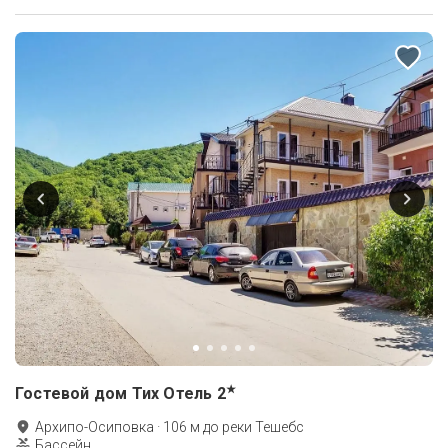
★
Гостевой дом Тих Отель
2
Архипо-Осиповка
·
106
м до
реки Тешебс
Бассейн