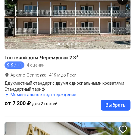
★
Гостевой дом Черемушки 2
3
9.9
4 оценки
/ 10
Архипо-Осиповка
·
419
м до
Реки
Двухместный стандарт с двумя односпальными кроватями
Стандартный тариф
Моментальное подтверждение
от 7 200 ₽
для 2 гостей
Выбрать