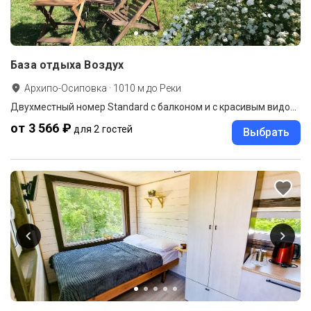
База отдыха Воздух
Архипо-Осиповка
·
1010
м до
Реки
Двухместный номер Standard с балконом и с красивым видом из окна двуспальная кровать
от 3 566 ₽
для 2 гостей
Выбрать