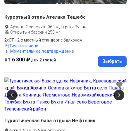
Курортный отель Ателика Тешебс
Архипо-Осиповка
·
960
м до
реки Вулан
Открытый бассейн 250 м²
2хСТ - 2-х местный стандарт с балконом
Все включено
Моментальное подтверждение
от 6 300 ₽
для 2 гостей
Выбрать
Туристическая база отдыха Нефтяник
Бжид
·
80
м до
Черного моря