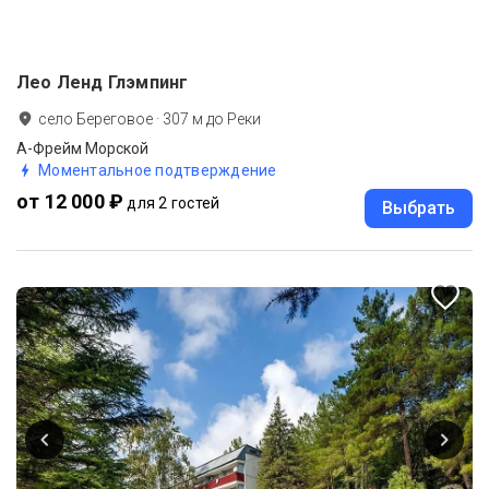
Лео Ленд Глэмпинг
село Береговое
·
307
м до
Реки
А-Фрейм Морской
Моментальное подтверждение
от 12 000 ₽
для 2 гостей
Выбрать