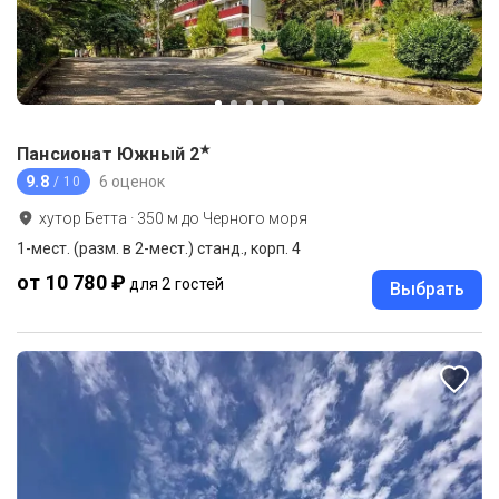
★
Пансионат Южный
2
9.8
6 оценок
/ 10
хутор Бетта
·
350
м до
Черного моря
1-мест. (разм. в 2-мест.) станд., корп. 4
от 10 780 ₽
для 2 гостей
Выбрать