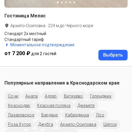
Гостиница Мелис
Архипо-Осиповка
·
224
м до
Черного моря
Стандарт 2х местный
Стандартный тариф
Моментальное подтверждение
от 7 200 ₽
для 2 гостей
Выбрать
Популярные направления в
Краснодарском крае
Сочи
Анапа
Адлер
Витязево
Геленджик
Краснодар
Красная поляна
Джемете
Лазаревское
Вардане
Кабардинка
Лоо
Роза Хутор
Джубга
Архипо-Осиповка
Шепси