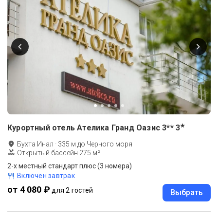
★
Курортный отель Ателика Гранд Оазис 3**
3
Бухта Инал
·
335
м до
Черного моря
Открытый бассейн 275 м²
2-х местный стандарт плюс (3 номера)
Включен завтрак
от 4 080 ₽
для 2 гостей
Выбрать