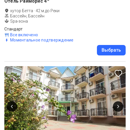
Отель Райморис
4
хутор Бетта
·
42
м до
Реки
Бассейн, Бассейн
Spa-зона
Стандарт
Все включено
Моментальное подтверждение
Выбрать