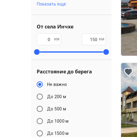
Показать еще
От села Инчхе
км
км
Расстояние до берега
Не важно
До 200 м
До 500 м
До 1000 м
До 1500 м