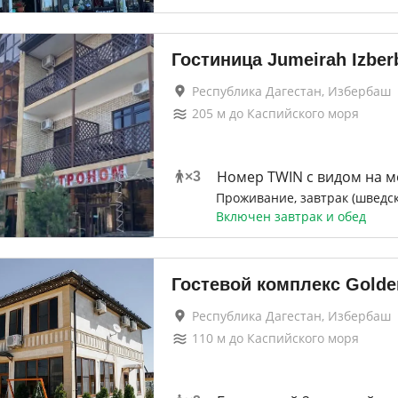
Гостиница Jumeirah Izber
Республика Дагестан, Избербаш
205
м до
Каспийского моря
Номер TWIN с видом на м
×
3
Проживание, завтрак (шведск
Включен завтрак и обед
Гостевой комплекс Golde
Республика Дагестан, Избербаш
110
м до
Каспийского моря