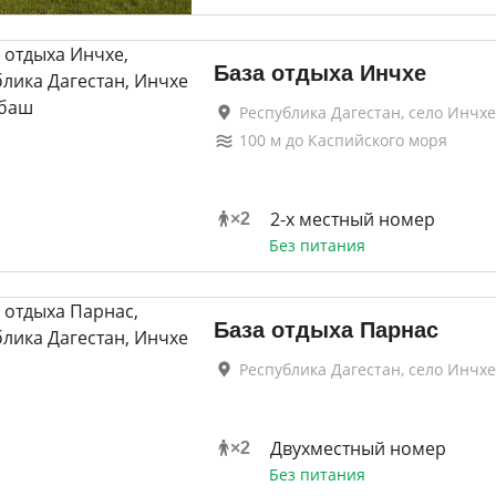
База отдыха Инчхе
Республика Дагестан, село Инчхе
100
м до
Каспийского моря
2-х местный номер
×
2
Без питания
База отдыха Парнас
Республика Дагестан, село Инчхе
Двухместный номер
×
2
Без питания