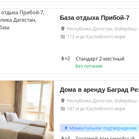
База отдыха Прибой-7
Республика Дагестан, Избербаш
113
м до
Каспийского моря
Стандарт 2-местный
×
2
Без питания
Дома в аренду Баград Ре
Республика Дагестан, Избербаш
187
м до
Каспийского моря
Моментальное подтверждение
Гостевой дом семейный
×
4