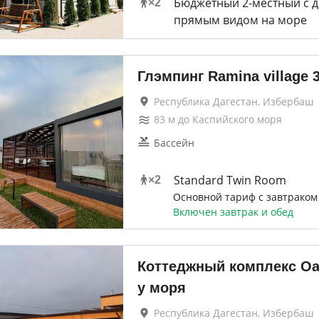
Бюджетный 2-местный с 
×
2
прямым видом на море
Глэмпинг Ramina village
Республика Дагестан, Избербаш
83
м до
Каспийского моря
Бассейн
Standard Twin Room
×
2
Основной тариф с завтраком
Включен завтрак и обед
Коттеджный комплекс Оа
у моря
Республика Дагестан, Избербаш