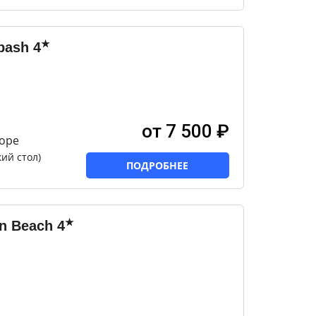
★
bash
4
от 7 500 ₽
оре
ий стол)
ПОДРОБНЕЕ
★
n Beach
4