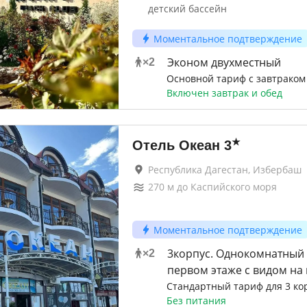
детский бассейн
Моментальное подтверждение
Эконом двухместный
×
2
Основной тариф с завтраком
Включен завтрак и обед
★
Отель Океан
3
Республика Дагестан, Избербаш
270
м до
Каспийского моря
Моментальное подтверждение
3корпус. Однокомнатный
×
2
первом этаже с видом на 
Стандартный тариф для 3 ко
Без питания