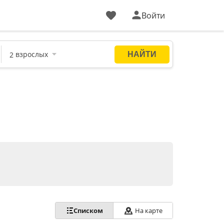
Войти
Списком
На карте