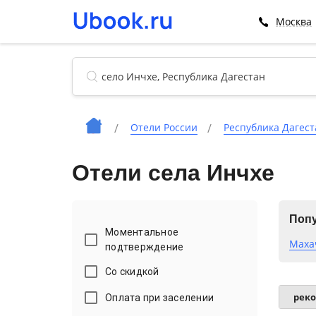
Москва
Отели России
Республика Дагест
Отели села Инчхе
Попу
Моментальное
Маха
подтверждение
Со скидкой
рек
Оплата при заселении