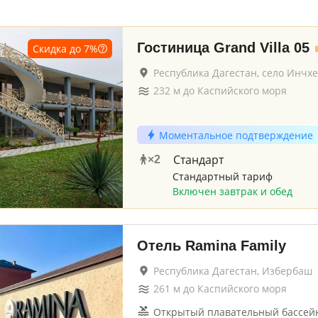
Гостиница Grand Villa 05
Скидка до
7
%
Республика Дагестан, село Инчхе
232
м до
Каспийского моря
Моментальное подтверждение
Стандарт
×
2
Стандартный тариф
Включен завтрак и обед
Отель Ramina Family
Республика Дагестан, Избербаш
261
м до
Каспийского моря
Открытый плавательный бассей