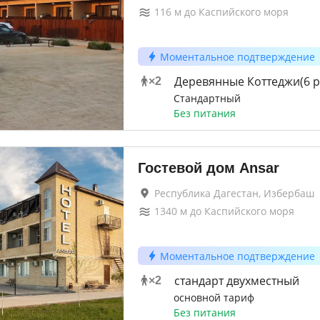
116
м до
Каспийского моря
Моментальное подтверждение
Деревянные Коттеджи(6 р
×
2
Стандартный
Без питания
Гостевой дом Ansar
Республика Дагестан, Избербаш
1340
м до
Каспийского моря
Моментальное подтверждение
стандарт двухместный
×
2
основной тариф
Без питания