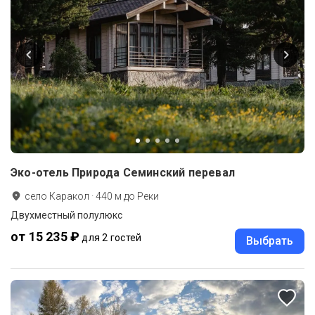
Эко-отель Природа Семинский перевал
село Каракол
·
440
м до
Реки
Двухместный полулюкс
от 15 235 ₽
для 2 гостей
Выбрать