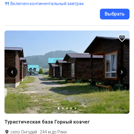
Включен континентальный завтрак
Выбрать
Туристическая база Горный ковчег
село Онгудай
·
244
м до
Реки