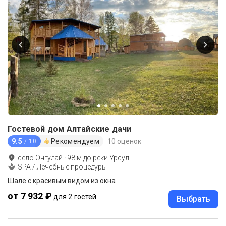
Гостевой дом Алтайские дачи
9.5
Рекомендуем
10 оценок
/ 10
село Онгудай
·
98
м до
реки Урсул
SPA / Лечебные процедуры
Шале с красивым видом из окна
от 7 932 ₽
для 2 гостей
Выбрать