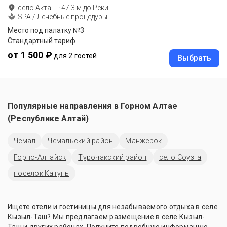
село Акташ
·
47.3
м до
Реки
SPA / Лечебные процедуры
Место под палатку №3
Стандартный тариф
от 1 500 ₽
для 2 гостей
Выбрать
Популярные направления в
Горном Алтае
(Республике Алтай)
Чемал
Чемальский район
Манжерок
Горно-Алтайск
Турочакский район
село Соузга
поселок Катунь
Ищете отели и гостиницы для незабываемого отдыха в селе
Кызыл-Таш? Мы предлагаем размещение в селе Кызыл-
Таш и других районах. Получите подробную информацию,