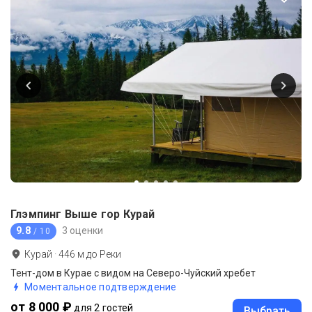
Глэмпинг Выше гор Курай
9.8
3 оценки
/ 10
Курай
·
446
м до
Реки
Тент-дом в Курае с видом на Северо-Чуйский хребет
Моментальное подтверждение
от 8 000 ₽
для 2 гостей
Выбрать