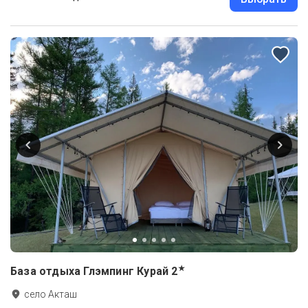
★
База отдыха Глэмпинг Курай
2
село Акташ