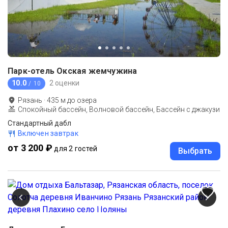
Парк-отель Окская жемчужина
10.0
2 оценки
/ 10
Рязань
·
435
м до
озера
Спокойный бассейн, Волновой бассейн, Бассейн с джакузи
Стандартный дабл
Включен завтрак
от 3 200 ₽
для 2 гостей
Выбрать