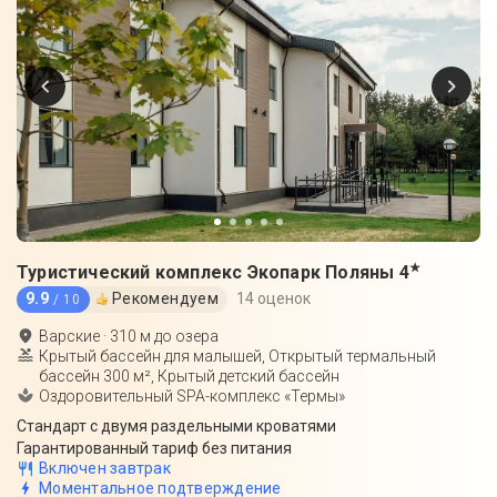
★
Туристический комплекс Экопарк Поляны
4
9.9
Рекомендуем
14 оценок
/ 10
Варские
·
310
м до
озера
Крытый бассейн для малышей, Открытый термальный
бассейн 300 м², Крытый детский бассейн
Оздоровительный SPA-комплекс «Термы»
Стандарт с двумя раздельными кроватями
Гарантированный тариф без питания
Включен завтрак
Моментальное подтверждение