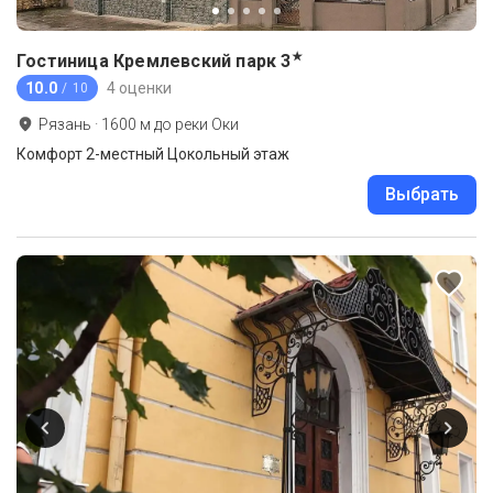
★
Гостиница Кремлевский парк
3
10.0
4 оценки
/ 10
Рязань
·
1600
м до
реки Оки
Комфорт 2-местный Цокольный этаж
Выбрать