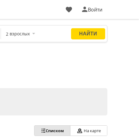
Войти
Списком
На карте