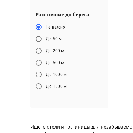
Расстояние до берега
Не важно
До 50 м
До 200 м
До 500 м
До 1000 м
До 1500 м
Ищете отели и гостиницы для незабываемог