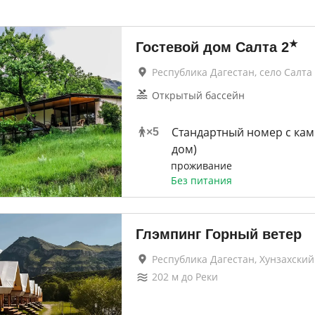
★
Гостевой дом Салта
2
Республика Дагестан, село Салта
Открытый бассейн
Стандартный номер с ка
×
5
дом)
проживание
Без питания
Глэмпинг Горный ветер
Республика Дагестан, Хунзахски
202
м до
Реки