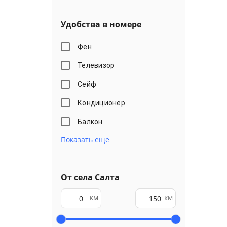
Удобства в номере
Фен
Телевизор
Сейф
Кондиционер
Балкон
Показать еще
От села Салта
км
км