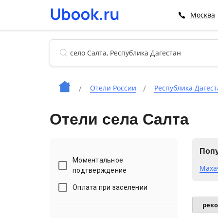
Москва
Отели России
Республика Дагест
Отели села Салта
Попу
Моментальное
Маха
подтверждение
Оплата при заселении
рек