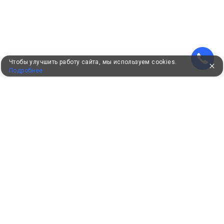
Чтобы улучшить работу сайта, мы используем cookies.
Подробнее
УЖЕ 16 ЛЕТ С ВАМИ
КЛИЕНТАМ
Как забронировать
Как оплатить
Бонусная программа
Акции