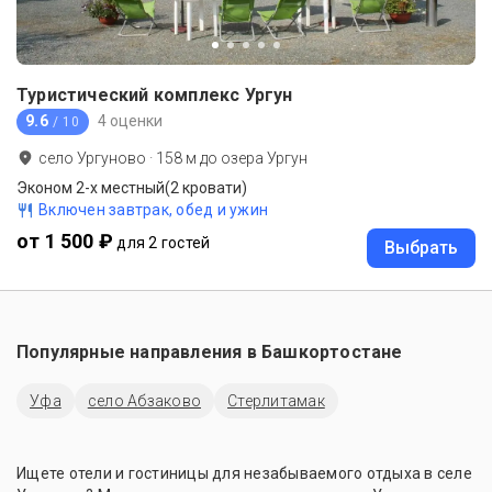
Туристический комплекс Ургун
9.6
4 оценки
/ 10
село Ургуново
·
158
м до
озера Ургун
Эконом 2-х местный(2 кровати)
Включен завтрак, обед и ужин
от 1 500 ₽
для 2 гостей
Выбрать
Популярные направления в
Башкортостане
Уфа
село Абзаково
Стерлитамак
Ищете отели и гостиницы для незабываемого отдыха в селе