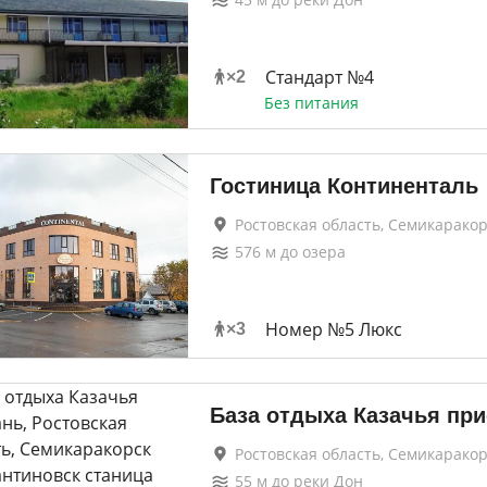
Стандарт №4
×
2
Без питания
Гостиница Континенталь
Ростовская область, Семикаракор
576
м до
озера
Номер №5 Люкс
×
3
База отдыха Казачья при
Ростовская область, Семикаракор
55
м до
реки Дон