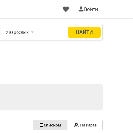
Войти
Списком
На карте