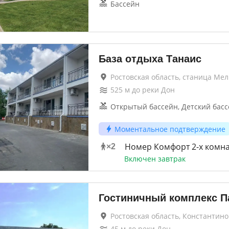
Бассейн
База отдыха Танаис
Ростовская область, станица Ме
525
м до
реки Дон
Открытый бассейн, Детский бас
Моментальное подтверждение
Номер Комфорт 2-х комна
×
2
Включен завтрак
Гостиничный комплекс П
Ростовская область, Константино
45
м до
реки Дон