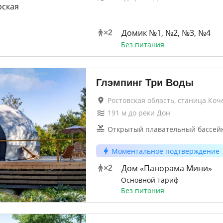
Домик №1, №2, №3, №4
×
2
Без питания
Глэмпинг Три Воды
Ростовская область, станица Коч
191
м до
реки Дон
Открытый плавательный бассей
Моментальное подтверждение
Дом «Панорама Мини»
×
2
Основной тариф
Без питания