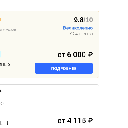
9.8
/10
лиховская
4 отзыва
от 6 000 ₽
тные
ПОДРОБНЕЕ
★
ск
от 4 115 ₽
dard