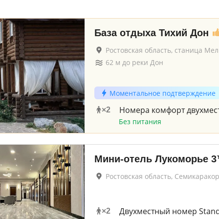
База отдыха Тихий Дон
Ростовская область, станица Ме
62
м до
реки Дон
Моментальное подтверждение
Номера комфорт двухмес
×
2
Без питания
Мини-отель Лукоморье
3
Ростовская область, Семикаракор
Двухместный номер Stan
×
2