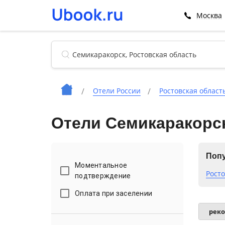
Москва
Отели России
Ростовская област
Отели Семикаракорс
Попу
Моментальное
Росто
подтверждение
Оплата при заселении
рек