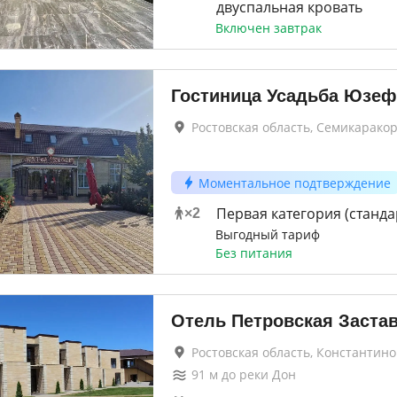
двуспальная кровать
Включен завтрак
Гостиница Усадьба Юзеф
Ростовская область, Семикаракор
Моментальное подтверждение
Первая категория (станда
×
2
Выгодный тариф
Без питания
Отель Петровская Заста
Ростовская область, Константино
91
м до
реки Дон