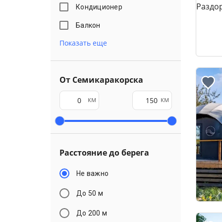
Кондиционер
Балкон
Показать еще
От Семикаракорска
км
км
Расстояние до берега
Не важно
До 50 м
До 200 м