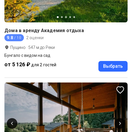
Дома в аренду Академия отдыха
9.8
2 оценки
/ 10
Пущино
·
547
м до
Реки
Бунгало с видом на сад
от 5 126 ₽
для 2 гостей
Выбрать