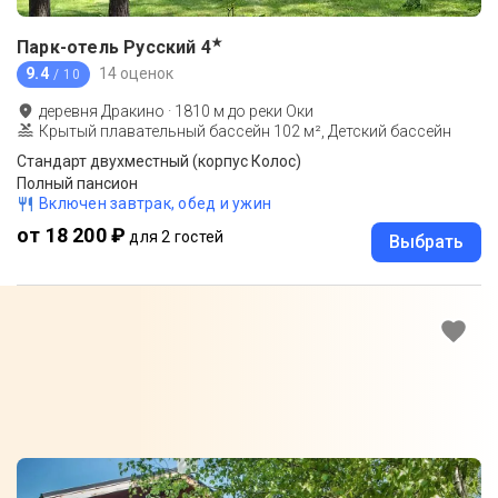
★
Парк-отель Русский
4
9.4
14 оценок
/ 10
деревня Дракино
·
1810
м до
реки Оки
Крытый плавательный бассейн 102 м², Детский бассейн
Стандарт двухместный (корпус Колос)
Полный пансион
Включен завтрак, обед и ужин
от 18 200 ₽
для 2 гостей
Выбрать