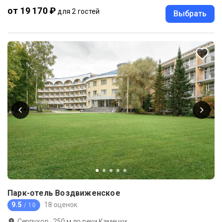
от 19 170 ₽
для 2 гостей
Выбрать
Парк-отель Воздвиженское
9.5
18 оценок
/ 10
Серпухов
·
250
м до
реки Каменки