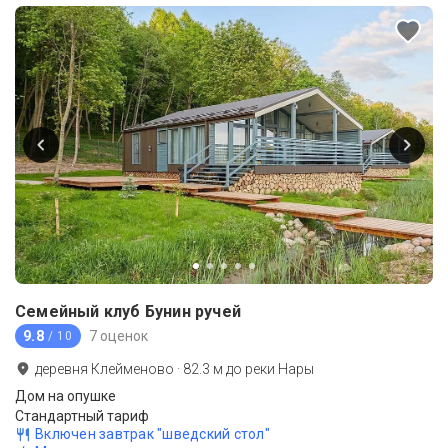
Семейный клуб Бунин ручей
9.8
7 оценок
/ 10
деревня Клейменово
·
82.3
м до
реки Нары
Дом на опушке
Стандартный тариф
Включен завтрак "шведский стол"