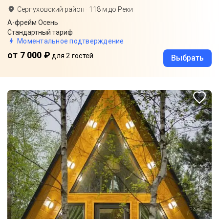
Серпуховский район
·
118
м до
Реки
А-фрейм Осень
Стандартный тариф
Моментальное подтверждение
от 7 000 ₽
для 2 гостей
Выбрать