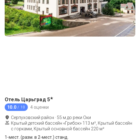
★
Отель Царьград
5
10.0
4 оценки
/ 10
Серпуховский район
·
55
м до
реки Оки
Крытый детский бассейн «Грибок» 113 м², Крытый бассейн
с горками, Крытый основной бассейн 220 м²
1-мест. (разм. в 2-мест.) станд.