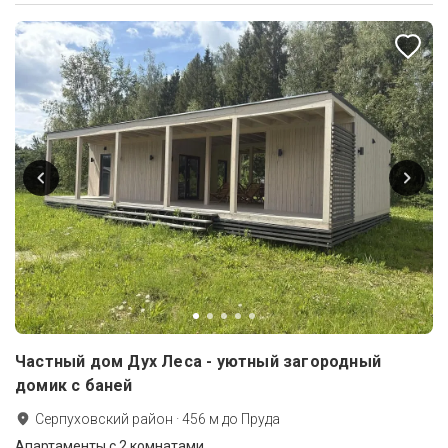
Частный дом Дух Леса - уютный загородный
домик с баней
Серпуховский район
·
456
м до
Пруда
Апартаменты с 2 комнатами