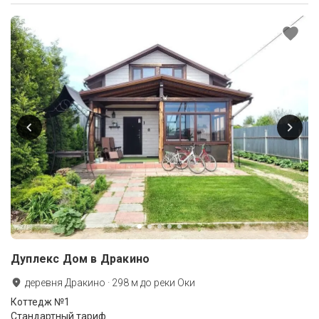
Дуплекс Дом в Дракино
деревня Дракино
·
298
м до
реки Оки
Коттедж №1
Стандартный тариф