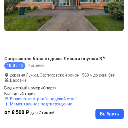
★
Спортивная база отдыха Лесная опушка
3
10.0
4 оценки
/ 10
деревня Лужки, Серпуховской район
·
580
м до
реки Оки
Бассейн
Бюджетный номер «Спорт»
Выгодный тариф
Включен завтрак "шведский стол"
Моментальное подтверждение
от 8 500 ₽
для 2 гостей
Выбрать