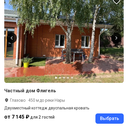
Частный дом Флигель
Глазово
·
450
м до
реки Нары
Двухместный коттедж двуспальная кровать
от 7 145 ₽
для 2 гостей
Выбрать