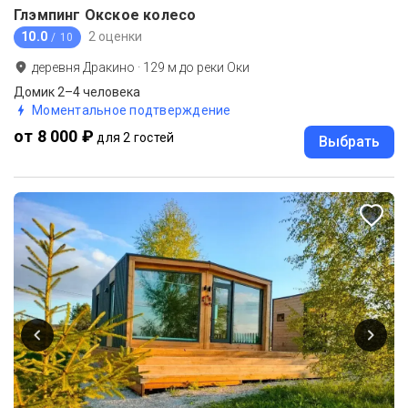
Глэмпинг Окское колесо
10.0
2 оценки
/ 10
деревня Дракино
·
129
м до
реки Оки
Домик 2–4 человека
Моментальное подтверждение
от 8 000 ₽
для 2 гостей
Выбрать