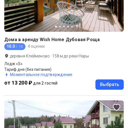
Дома в аренду Wish Home Дубовая Роща
10.0
4 оценки
/ 10
деревня Клейменово
·
158
м до
реки Нары
Лодж «S»
Тариф дня (без питания)
Моментальное подтверждение
от 13 200 ₽
для 2 гостей
Выбрать