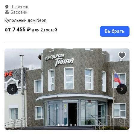
Шерегеш
Бассейн
Купольный дом Neon
от 7 455 ₽
для 2 гостей
Выбрать