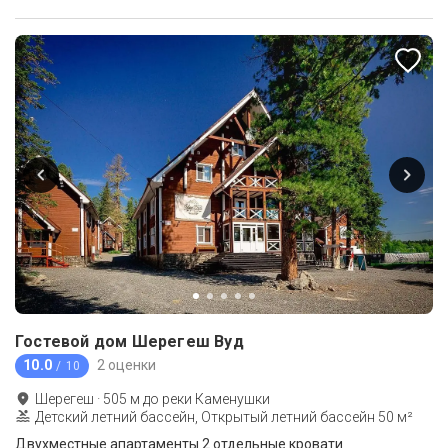
Гостевой дом Шерегеш Вуд
10.0
2 оценки
/ 10
Шерегеш
·
505
м до
реки Каменушки
Детский летний бассейн, Открытый летний бассейн 50 м²
Двухместные апартаменты 2 отдельные кровати