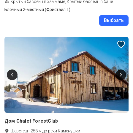
Крытый бассейн в хаммаме, Крытый бассейн в бане
Блочный 2-местный (Фристайл 1)
Выбрать
Дом Chalet ForestClub
Шерегеш
·
258
м до
реки Каменушки