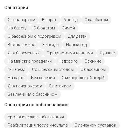
Санатории
С аквапарком
В горах
5 звёзд
С кэшбэком
На берегу
С бюветом
Зимой
С бассейном с подогревом
Для детей
Всё включено
3 звезды
Новый год
Для беременных
С радоновыми ваннами
Лучшие
На майские праздники
Недорого
Осенние
4-5 звёзд
Со шведским столом
C бассейном
На карте
Без лечения
С минеральной водой
Для пенсионеров
С питанием
Без лечения с бассейном
Санатории по заболеваниям
Урологические заболевания
Реабилитация после инсульта
С лечением суставов