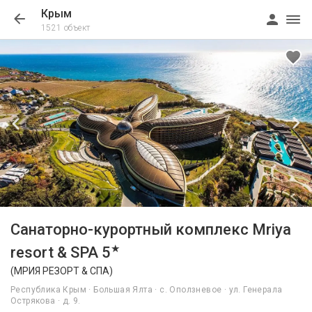
Крым
1521 объект
1/28
Санаторно-курортный комплекс Mriya
★
resort & SPA 5
(МРИЯ РЕЗОРТ & СПА)
Республика Крым · Большая Ялта · c. Оползневое · ул. Генерала
Острякова · д. 9.