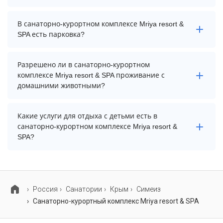
Да. Всего на территории санаторно-курортного
В санаторно-курортном комплексе Mriya resort &
комплекса Mriya resort & SPA бассейнов: 3. А именно:
SPA есть парковка?
крытый бассейн, открытый бассейн, детская зона
открытого бассейна. Более точную информацию Вы
В санаторно-курортном комплексе Mriya resort & SPA
можете уточнить по телефону у менеджера.
Разрешено ли в санаторно-курортном
есть парковка, уточните информацию перед
комплексе Mriya resort & SPA проживание с
бронированием у менеджера, возможно, услуга
домашними животными?
оплачивается отдельно.
Проживание с домашними животными запрещено.
Какие услуги для отдыха с детьми есть в
санаторно-курортном комплексе Mriya resort &
SPA?
Для детей в санаторно-курортном комплексе Mriya
resort & SPA работает анимационный персонал,
детская площадка, игровая комната, няня / услуги по
Россия
Санатории
Крым
Симеиз
уходу за детьми и детский клуб. Также на территории
Санаторно-курортный комплекс Mriya resort & SPA
есть детский бассейн.