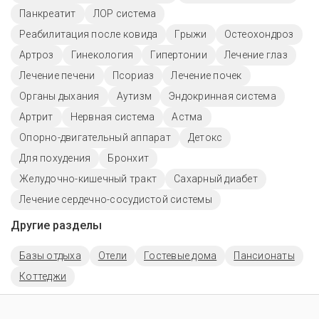
Панкреатит
ЛОР система
Реабилитация после ковида
Грыжи
Остеохондроз
Артроз
Гинекология
Гипертонии
Лечение глаз
Лечение печени
Псориаз
Лечение почек
Органы дыхания
Аутизм
Эндокринная система
Артрит
Нервная система
Астма
Опорно-двигательный аппарат
Детокс
Для похудения
Бронхит
Желудочно-кишечный тракт
Сахарный диабет
Лечение сердечно-сосудистой системы
Другие разделы
Базы отдыха
Отели
Гостевые дома
Пансионаты
Коттеджи