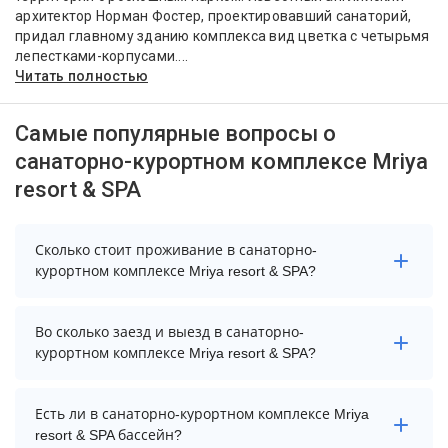
архитектор Норман Фостер, проектировавший санаторий,
придал главному зданию комплекса вид цветка с четырьмя
лепестками-корпусами....
Читать полностью
Самые популярные вопросы о
санаторно-курортном комплексе Mriya
resort & SPA
Сколько стоит проживание в санаторно-
курортном комплексе Mriya resort & SPA?
Стоимость проживания в санаторно-курортном
Во сколько заезд и выезд в санаторно-
комплексе Mriya resort & SPA начинается от 37860
курортном комплексе Mriya resort & SPA?
рублей. Чтобы увидеть актуальные цены на
проживание, выберите нужные даты и количество
Заезд возможен после 14:00, а выезд необходимо
гостей.
Есть ли в санаторно-курортном комплексе Mriya
осуществить до 12:00.
resort & SPA бассейн?