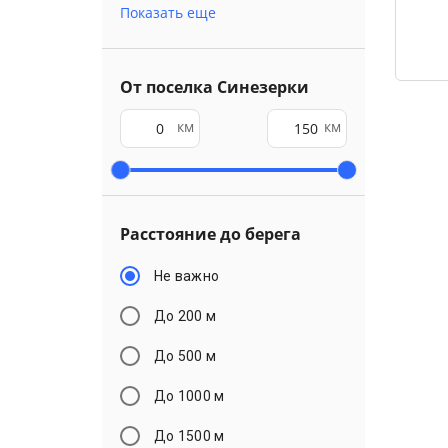
Показать еще
От поселка Синезерки
км
км
Расстояние до берега
Не важно
До 200 м
До 500 м
До 1000 м
До 1500 м