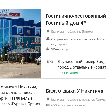
Гостинично-ресторанный
★
Гостиный дом
4
Брянская область, Брянск
Открытый теплый бассейн 100 м²
«Хуторок»
SPA-центр
Двухместный номер Budge
×
2
город 2 отдельные крова
Без питания
База отдыха У Никитича
Брянская область, поселок Сине
650
м до
реки Ревны