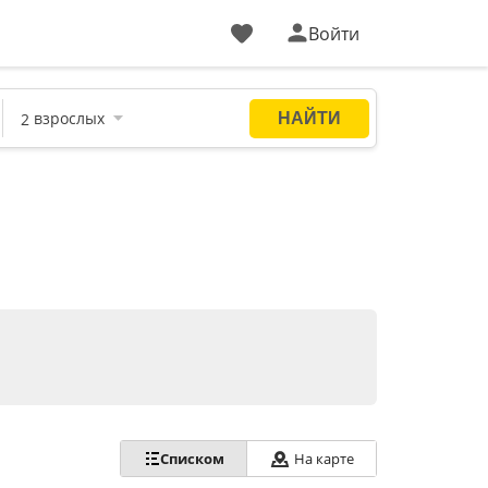
Войти
Списком
На карте