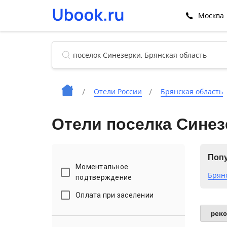
Москва
Отели России
Брянская область
Отели поселка Синез
Попу
Моментальное
Брян
подтверждение
Оплата при заселении
рек