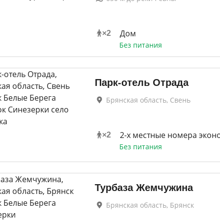
Дом
×
2
Без питания
Парк-отель Отрада
Брянская область, Свень
2-х местные номера экон
×
2
Без питания
Турбаза Жемчужина
Брянская область, Брянск