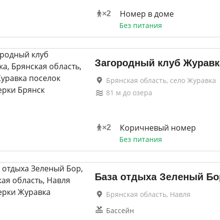
Номер в доме
×
2
Без питания
Загородный клуб Журавк
Брянская область, село Журавка
81
м до
озера
Коричневый номер
×
2
Без питания
База отдыха Зеленый Бо
Брянская область, Навля
Бассейн