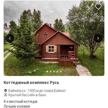
Коттеджный комплекс Русь
Байкальск
·
1400
м до
озера Байкал
Крытый бассейн в бане
4-х местный коттедж
Лучшие условия