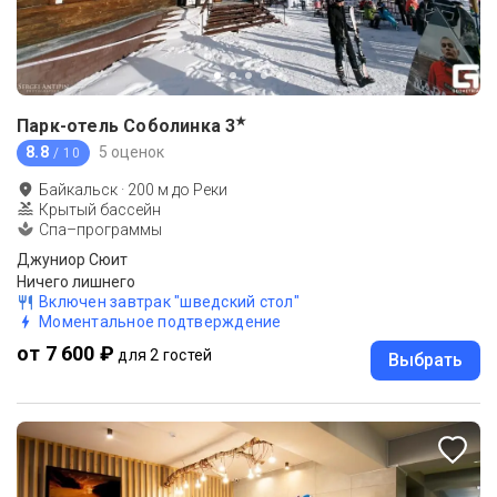
★
Парк-отель Соболинка
3
8.8
5 оценок
/ 10
Байкальск
·
200
м до
Реки
Крытый бассейн
Спа–программы
Джуниор Сюит
Ничего лишнего
Включен завтрак "шведский стол"
Моментальное подтверждение
от 7 600 ₽
для 2 гостей
Выбрать