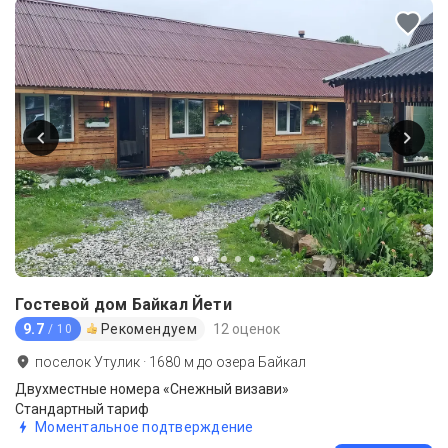
Гостевой дом Байкал Йети
9.7
Рекомендуем
12 оценок
/ 10
поселок Утулик
·
1680
м до
озера Байкал
Двухместные номера «Снежный визави»
Стандартный тариф
Моментальное подтверждение