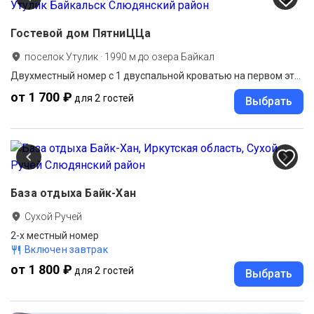
Гостевой дом ПятниЦЦа
поселок Утулик
·
1990
м до
озера Байкал
Двухместный номер с 1 двуспальной кроватью на первом этаже (Дом с камином)
от 1 700 ₽
для 2 гостей
Выбрать
База отдыха Байк-Хан
Сухой Ручей
2-х местный номер
Включен завтрак
от 1 800 ₽
для 2 гостей
Выбрать