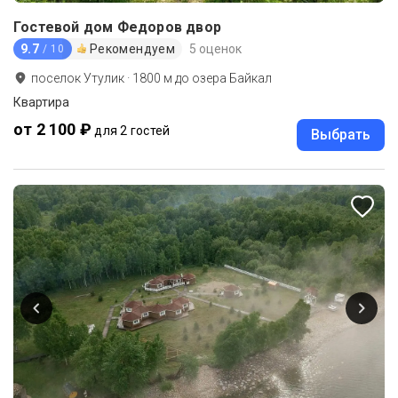
Гостевой дом Федоров двор
9.7
Рекомендуем
5 оценок
/ 10
поселок Утулик
·
1800
м до
озера Байкал
Квартира
от 2 100 ₽
для 2 гостей
Выбрать