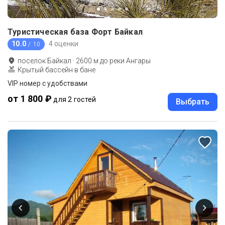
Туристическая база Форт Байкал
10.0
4 оценки
/ 10
поселок Байкал
·
2600
м до
реки Ангары
Крытый бассейн в бане
VIP номер с удобствами
от 1 800 ₽
для 2 гостей
Выбрать