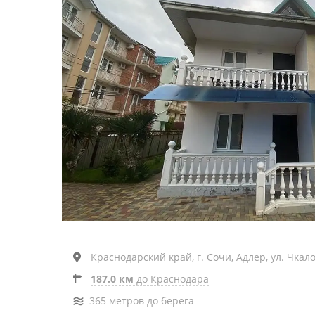
Краснодарский край, г. Сочи, Адлер, ул. Чкало
187.0 км
до Краснодара
365 метров до берега