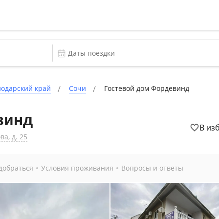
одарский край
Сочи
Гостевой дом Фордевинд
винд
В из
ва, д. 25
добраться
Условия проживания
Вопросы и ответы