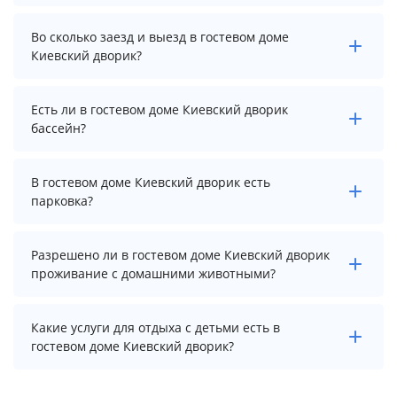
Стоимость проживания в гостевом доме Киевский
Во сколько заезд и выезд в гостевом доме
дворик начинается от 2500 рублей. Чтобы увидеть
Киевский дворик?
актуальные цены на проживание, выберите нужные
даты и количество гостей.
Заезд возможен после 14:00, а выезд необходимо
Есть ли в гостевом доме Киевский дворик
осуществить до 12:00.
бассейн?
В гостевом доме Киевский дворик нет бассейна.
В гостевом доме Киевский дворик есть
парковка?
В гостевом доме Киевский дворик есть парковка,
Разрешено ли в гостевом доме Киевский дворик
уточните информацию перед бронированием у
проживание с домашними животными?
менеджера, возможно, услуга оплачивается отдельно.
Проживание с домашними животными запрещено.
Какие услуги для отдыха с детьми есть в
гостевом доме Киевский дворик?
Для детей в гостевом доме Киевский дворик работает