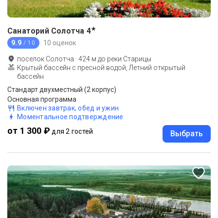
★
Санаторий Солотча
4
9.9
10 оценок
/ 10
поселок Солотча
·
424
м до
реки Старицы
Крытый бассейн с пресной водой, Летний открытый
бассейн
Стандарт двухместный (2 корпус)
Основная программа
Включен завтрак, обед и ужин
Моментальное подтверждение
от 1 300 ₽
для 2 гостей
Выбрать