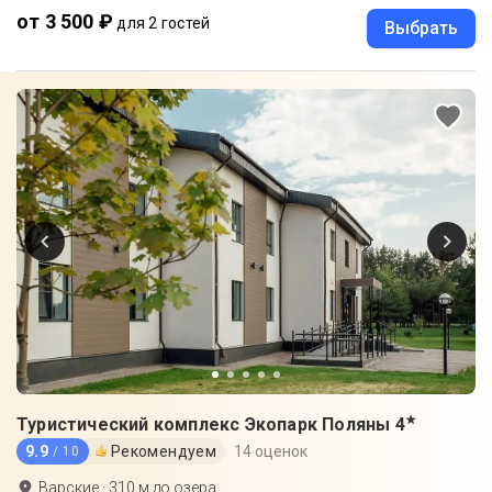
от 3 500 ₽
для 2 гостей
Выбрать
★
Туристический комплекс Экопарк Поляны
4
9.9
Рекомендуем
14 оценок
/ 10
Варские
·
310
м до
озера