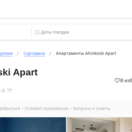
арелия
Сортавала
Апартаменты Ahinkoski Apart
ki Apart
В из
 д. 1А
добраться
Условия проживания
Вопросы и ответы