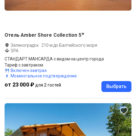
★
Отель Amber Shore Collection
5
Зеленоградск
·
210
м до
Балтийского моря
SPA
СТАНДАРТ МАНСАРДА с видом на центр города
Тариф с завтраком
Включен завтрак
Моментальное подтверждение
от 23 000 ₽
для 2 гостей
Выбрать