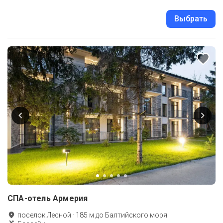
Выбрать
СПА-отель Армерия
поселок Лесной
·
185
м до
Балтийского моря