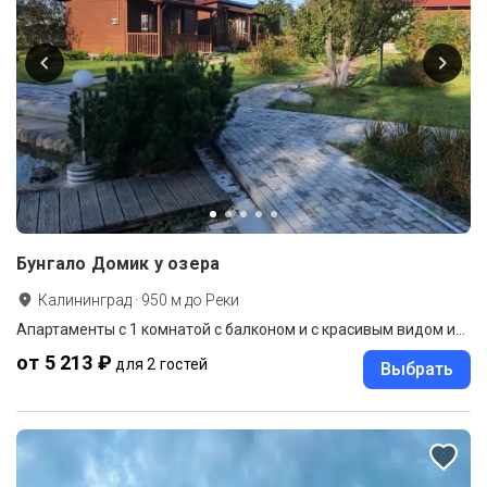
Бунгало Домик у озера
Калининград
·
950
м до
Реки
Апартаменты c 1 комнатой с балконом и с красивым видом из окна
от 5 213 ₽
для 2 гостей
Выбрать