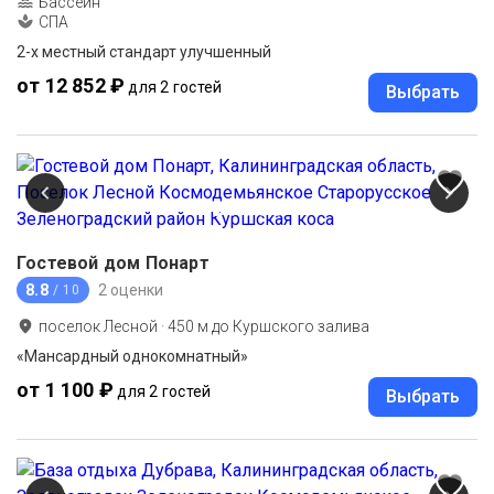
Бассейн
СПА
2-x местный стандарт улучшенный
от 12 852 ₽
для 2 гостей
Выбрать
Гостевой дом Понарт
8.8
2 оценки
/ 10
поселок Лесной
·
450
м до
Куршского залива
«Мансардный однокомнатный»
от 1 100 ₽
для 2 гостей
Выбрать