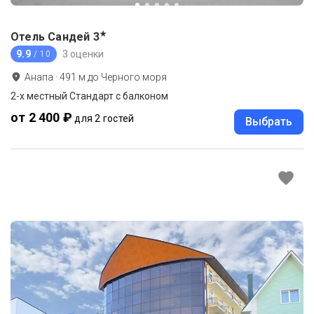
★
Отель Сандей
3
9.9
3 оценки
/ 10
Анапа
·
491
м до
Черного моря
2-х местный Стандарт с балконом
от 2 400 ₽
для 2 гостей
Выбрать