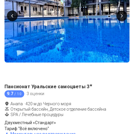
★
Пансионат Уральские самоцветы
3
9.7
3 оценки
/ 10
Анапа
·
420
м до
Черного моря
Открытый бассейн, Детское отделение бассейна
SPA / Лечебные процедуры
Двухместный «Стандарт»
Тариф "Всё включено"
Моментальное подтверждение