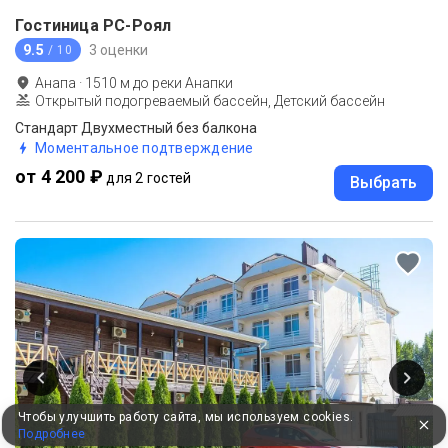
Гостиница РС-Роял
9.5
3 оценки
/ 10
Анапа
·
1510
м до
реки Анапки
Открытый подогреваемый бассейн, Детский бассейн
Стандарт Двухместный без балкона
Моментальное подтверждение
от 4 200 ₽
для 2 гостей
Выбрать
Чтобы улучшить работу сайта, мы используем cookies.
Подробнее