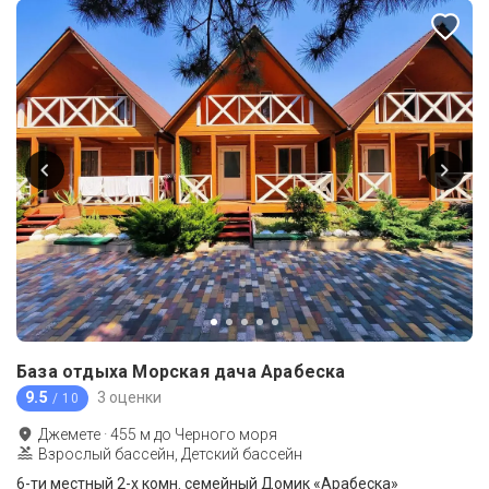
База отдыха Морская дача Арабеска
9.5
3 оценки
/ 10
Джемете
·
455
м до
Черного моря
Взрослый бассейн, Детский бассейн
6-ти местный 2-х комн. семейный Домик «Арабеска»