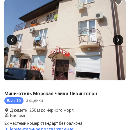
Мини-отель Морская чайка Ливингстон
9.5
3 оценки
/ 10
Джемете
·
258
м до
Черного моря
Бассейн
2х местный номер стандарт без балкона
Моментальное подтверждение