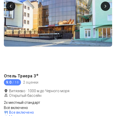
★
Отель Триера
3
9.0
2 оценки
/ 10
Витязево
·
1000
м до
Черного моря
Открытый бассейн
2х местный стандарт
Всё включено
Все включено