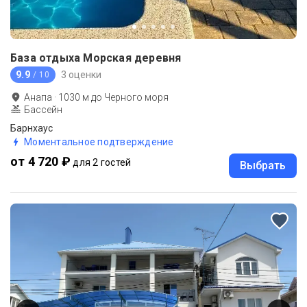
База отдыха Морская деревня
9.9
3 оценки
/ 10
Анапа
·
1030
м до
Черного моря
Бассейн
Барнхаус
Моментальное подтверждение
от 4 720 ₽
для 2 гостей
Выбрать