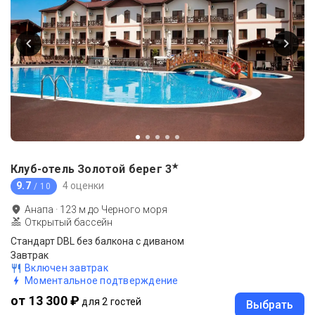
★
Клуб-отель Золотой берег
3
9.7
4 оценки
/ 10
Анапа
·
123
м до
Черного моря
Открытый бассейн
Стандарт DBL без балкона с диваном
Завтрак
Включен завтрак
Моментальное подтверждение
от 13 300 ₽
для 2 гостей
Выбрать