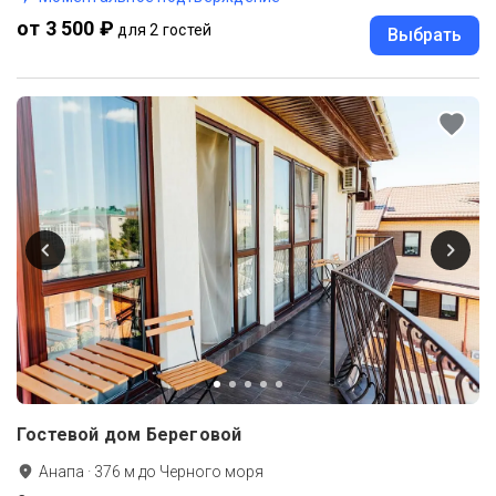
от 3 500 ₽
для 2 гостей
Выбрать
Гостевой дом Береговой
Анапа
·
376
м до
Черного моря