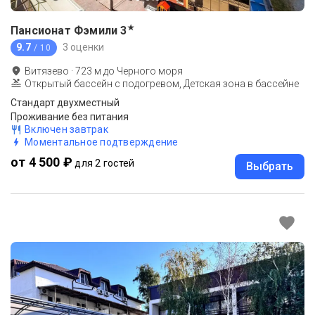
★
Пансионат Фэмили
3
9.7
3 оценки
/ 10
Витязево
·
723
м до
Черного моря
Открытый бассейн с подогревом, Детская зона в бассейне
Стандарт двухместный
Проживание без питания
Включен завтрак
Моментальное подтверждение
от 4 500 ₽
для 2 гостей
Выбрать