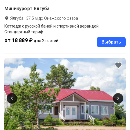
Миникурорт Ялгуба
Ялгуба
·
37.5
м до
Онежского озера
Коттедж с русской баней и спортивной верандой
Стандартный тариф
от 18 889 ₽
для 2 гостей
Выбрать