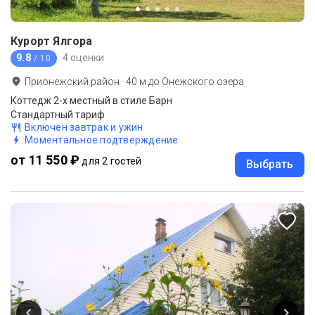
Курорт Ялгора
9.8
4 оценки
/ 10
Прионежский район
·
40
м до
Онежского озера
Коттедж 2-х местный в стиле Барн
Стандартный тариф
Включен завтрак и ужин
Моментальное подтверждение
от 11 550 ₽
для 2 гостей
Выбрать