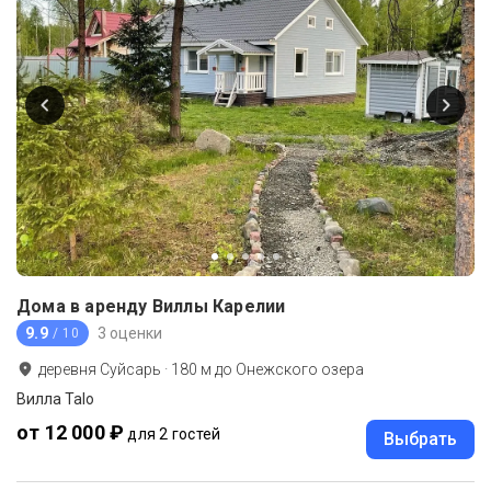
Дома в аренду Виллы Карелии
9.9
3 оценки
/ 10
деревня Суйсарь
·
180
м до
Онежского озера
Вилла Talo
от 12 000 ₽
для 2 гостей
Выбрать