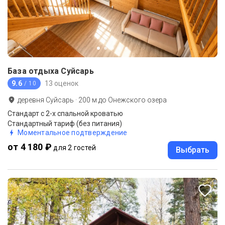
База отдыха Суйсарь
9.6
13 оценок
/ 10
деревня Суйсарь
·
200
м до
Онежского озера
Стандарт с 2-х спальной кроватью
Стандартный тариф (без питания)
Моментальное подтверждение
от 4 180 ₽
для 2 гостей
Выбрать