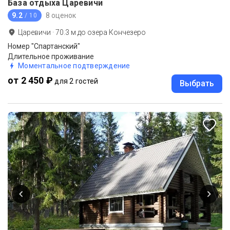
База отдыха Царевичи
9.2
8 оценок
/ 10
Царевичи
·
70.3
м до
озера Кончезеро
Номер "Спартанский"
Длительное проживание
Моментальное подтверждение
от 2 450 ₽
для 2 гостей
Выбрать