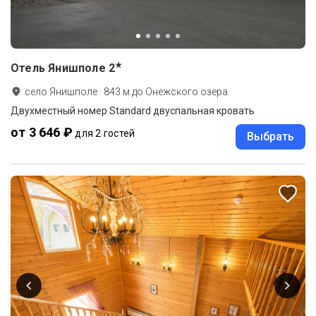
★
Отель Янишполе
2
село Янишполе
·
843
м до
Онежского озера
Двухместный номер Standard двуспальная кровать
от 3 646 ₽
для 2 гостей
Выбрать