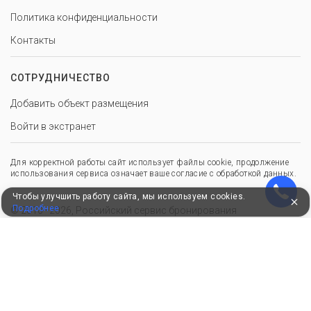
Политика конфиденциальности
Контакты
СОТРУДНИЧЕСТВО
Добавить объект размещения
Войти в экстранет
Для корректной работы сайт использует файлы cookie, продолжение
использования сервиса означает ваше согласие с обработкой данных.
Чтобы улучшить работу сайта, мы используем cookies.
Подробнее
© 2010–2026, Российский сервис бронирования
Удобные, быстрые и безопасные платежи
при оплате бронирований