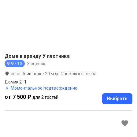
Дома в аренду У плотника
9.9
8 оценок
/ 10
село Янишполе
·
20
м до
Онежского озера
Домик 2+1
Моментальное подтверждение
от 7 500 ₽
для 2 гостей
Выбрать