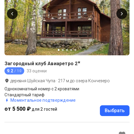
★
Загородный клуб Авиаретро
2
9.2
33 оценки
/ 10
деревня Шуйская Чупа
·
217
м до
озера Кончезеро
Однокомнатный номер с 2 кроватями
Стандартный тариф
Моментальное подтверждение
от 5 500 ₽
для 2 гостей
Выбрать