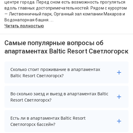
центре города. Перед сном есть возможность прогуляться
вдоль главных достопримечательностей. Рядом с курортом
— Лиственничный парк, Органный зал компании Макаров и
Водонапорная башня. ...
Читать полностью
Самые популярные вопросы об
апартаментах Baltic Resort Светлогорск
Сколько стоит проживание в апартаментах
Baltic Resort Светлогорск?
Стоимость проживания в апартаментах Baltic Resort
Во сколько заезд и выезд в апартаментах Baltic
Светлогорск начинается от 9875 рублей. Чтобы
Resort Светлогорск?
увидеть актуальные цены на проживание, выберите
нужные даты и количество гостей.
Заезд возможен после 14:00, а выезд необходимо
Есть ли в апартаментах Baltic Resort
осуществить до 12:00.
Светлогорск бассейн?