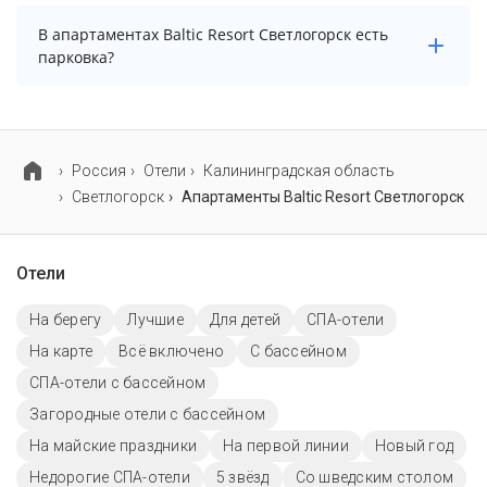
В апартаментах Baltic Resort Светлогорск нет
В апартаментах Baltic Resort Светлогорск есть
бассейна.
парковка?
В апартаментах Baltic Resort Светлогорск есть
парковка, уточните информацию перед
бронированием у менеджера, возможно, услуга
Россия
Отели
Калининградская область
оплачивается отдельно.
Светлогорск
Апартаменты Baltic Resort Светлогорск
Отели
На берегу
Лучшие
Для детей
СПА-отели
На карте
Всё включено
C бассейном
СПА-отели с бассейном
Загородные отели с бассейном
На майские праздники
На первой линии
Новый год
Недорогие СПА-отели
5 звёзд
Со шведским столом