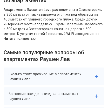
Об апартаментах
Апартаменты Rauschen-Love расположены в Светлогорске,
в 350 метрах от так называемого пляжа под обрывом и в
400 метрах от главного городского пляжа. Среди других
интересных мест неподалеку — храм Серафима Саровского
в 500 метрах и Светлогорская канатная дорога в 600
метрах. К услугам гостей бесплатный Wi-Fi и кондиционер.
Читать полностью
Самые популярные вопросы об
апартаментах Раушен Лав
Сколько стоит проживание в апартаментах
Раушен Лав?
Чтобы увидеть актуальные цены на проживание в
Во сколько заезд и выезд в апартаментах
апартаментах Раушен Лав, выберите нужные даты и
Раушен Лав?
количество гостей.