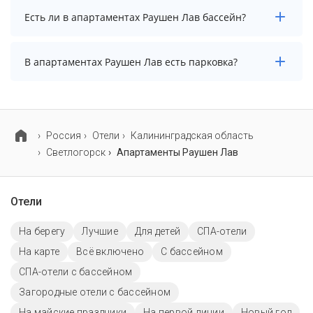
Заезд возможен после 15:00, а выезд необходимо
Есть ли в апартаментах Раушен Лав бассейн?
осуществить до 12:00.
В апартаментах Раушен Лав нет бассейна.
В апартаментах Раушен Лав есть парковка?
В апартаментах Раушен Лав нет парковки.
Россия
Отели
Калининградская область
Светлогорск
Апартаменты Раушен Лав
Отели
На берегу
Лучшие
Для детей
СПА-отели
На карте
Всё включено
C бассейном
СПА-отели с бассейном
Загородные отели с бассейном
На майские праздники
На первой линии
Новый год