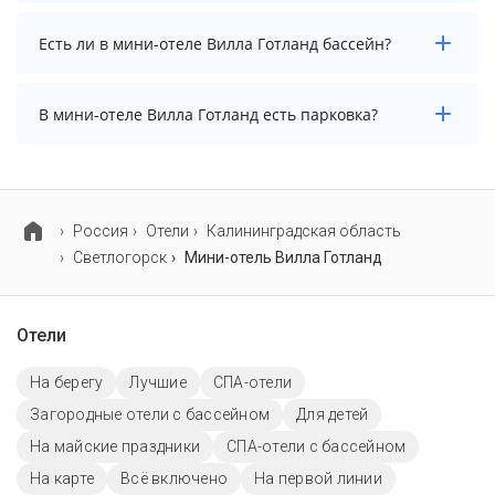
даты и количество гостей.
Заезд возможен после 14:00, а выезд необходимо
Есть ли в мини-отеле Вилла Готланд бассейн?
осуществить до 12:00.
В мини-отеле Вилла Готланд нет бассейна.
В мини-отеле Вилла Готланд есть парковка?
В мини-отеле Вилла Готланд есть парковка, уточните
информацию перед бронированием у менеджера,
возможно, услуга оплачивается отдельно.
Россия
Отели
Калининградская область
Светлогорск
Мини-отель Вилла Готланд
Отели
На берегу
Лучшие
СПА-отели
Загородные отели с бассейном
Для детей
На майские праздники
СПА-отели с бассейном
На карте
Всё включено
На первой линии