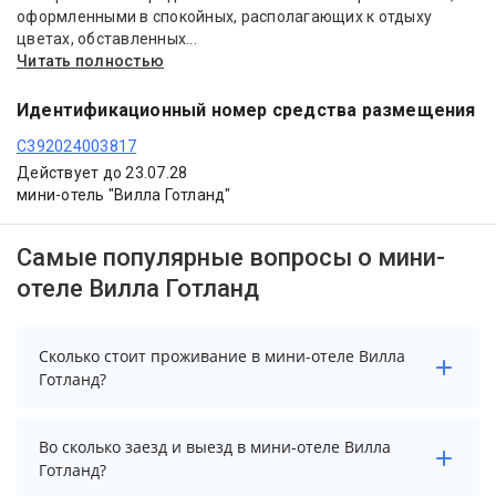
оформленными в спокойных, располагающих к отдыху
цветах, обставленных...
Читать полностью
Идентификационный номер средства размещения
С392024003817
Действует до 23.07.28
мини-отель "Вилла Готланд"
Самые популярные вопросы о мини-
отеле Вилла Готланд
Сколько стоит проживание в мини-отеле Вилла
Готланд?
Стоимость проживания в мини-отеле Вилла Готланд
Во сколько заезд и выезд в мини-отеле Вилла
начинается от 8501 рублей. Чтобы увидеть
Готланд?
актуальные цены на проживание, выберите нужные