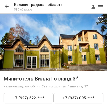
Калининградская область
585 объектов
1/17
★
Мини-отель Вилла Готланд 3
Калининградская обл. · г. Светлогорск · ул. Ленина · д. 37
+7 (927) 522-****
+7 (937) 095-****