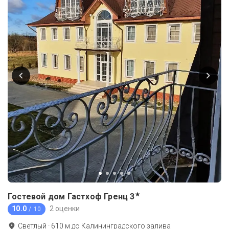
★
Гостевой дом Гастхоф Гренц
3
10.0
2 оценки
/ 10
Светлый
·
610
м до
Калининградского залива