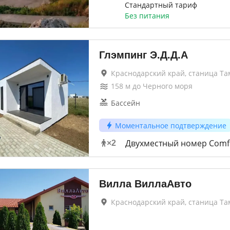
Стандартный тариф
Без питания
Глэмпинг Э.Д.Д.А
Краснодарский край, станица Та
158
м до
Черного моря
Бассейн
Моментальное подтверждение
Двухместный номер Comf
×
2
Вилла ВиллаАвто
Краснодарский край, станица Та