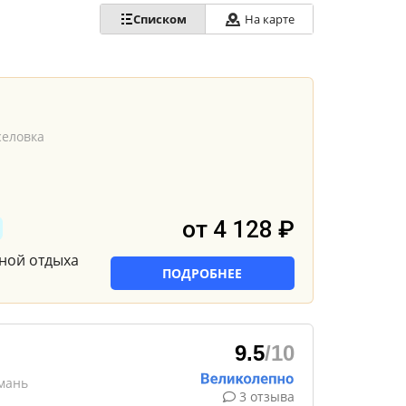
Списком
На карте
селовка
от 4 128 ₽
оной отдыха
ПОДРОБНЕЕ
9.5
/10
мань
3 отзыва