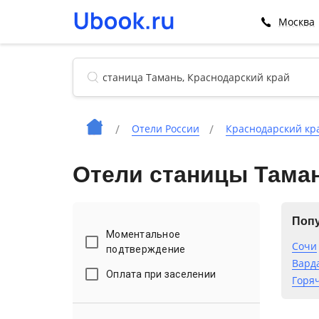
Москва
Отели России
Краснодарский кр
Отели станицы Тама
Попу
Моментальное
Сочи
подтверждение
Вард
Оплата при заселении
Горя