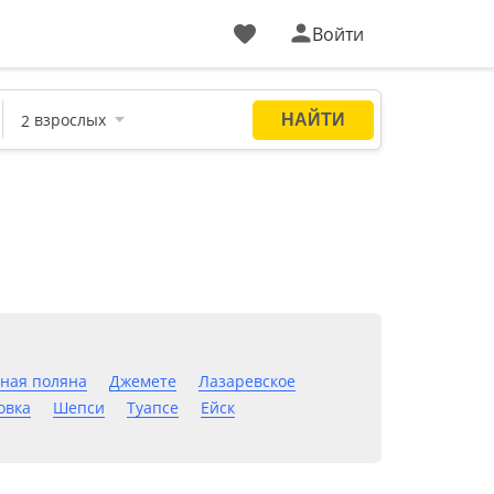
Войти
ная поляна
Джемете
Лазаревское
овка
Шепси
Туапсе
Ейск