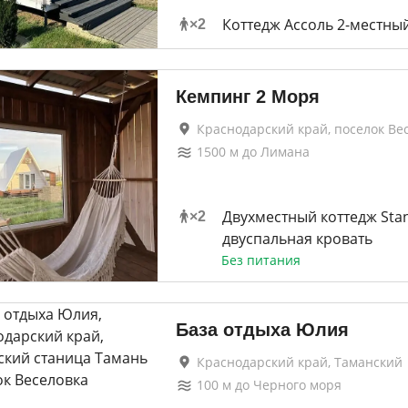
Коттедж Ассоль 2-местны
×
2
Кемпинг 2 Моря
Краснодарский край, поселок Ве
1500
м до
Лимана
Двухместный коттедж Sta
×
2
двуспальная кровать
Без питания
База отдыха Юлия
Краснодарский край, Таманский
100
м до
Черного моря