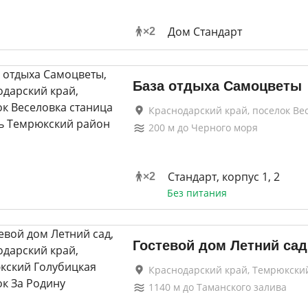
Дом Стандарт
×
2
База отдыха Самоцветы
Краснодарский край, поселок Ве
200
м до
Черного моря
Стандарт, корпус 1, 2
×
2
Без питания
Гостевой дом Летний сад
Краснодарский край, Темрюкски
1140
м до
Таманского залива