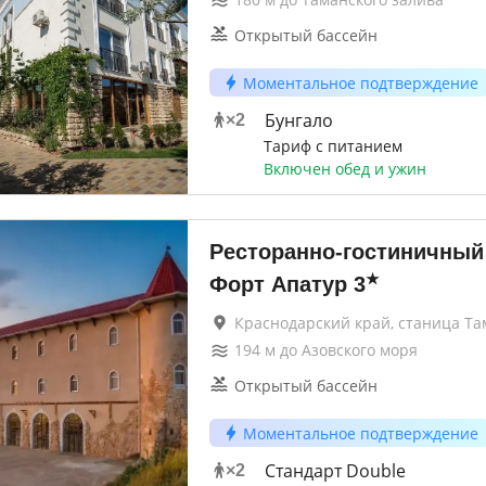
Открытый бассейн
Моментальное подтверждение
Бунгало
×
2
Тариф с питанием
Включен обед и ужин
Ресторанно-гостиничный
★
Форт Апатур
3
Краснодарский край, станица Та
194
м до
Азовского моря
Открытый бассейн
Моментальное подтверждение
Стандарт Double
×
2