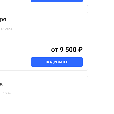
оря
селовка
от 9 500 ₽
ПОДРОБНЕЕ
к
селовка