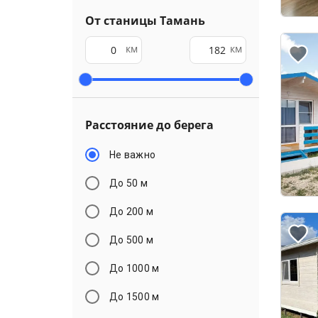
От станицы Тамань
км
км
Расстояние до берега
Не важно
До 50 м
До 200 м
До 500 м
До 1000 м
До 1500 м