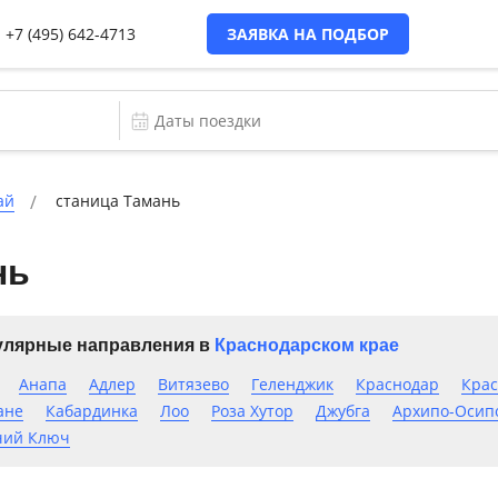
+7 (495) 642-4713
ЗАЯВКА НА ПОДБОР
ай
станица Тамань
нь
лярные направления в
Краснодарском крае
Анапа
Адлер
Витязево
Геленджик
Краснодар
Крас
ане
Кабардинка
Лоо
Роза Хутор
Джубга
Архипо-Осип
чий Ключ