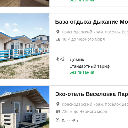
База отдыха Дыхание М
Краснодарский край, поселок Ве
48
м до
Черного моря
Домик
×
2
Стандартный тариф
Без питания
Эко-отель Веселовка Пар
Краснодарский край, поселок Ве
736
м до
Черного моря
Бассейн