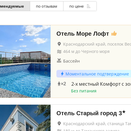
омендуемые
по отзывам
по цене
Отель Море Лофт
Краснодарский край, поселок Ве
464
м до
Черного моря
Бассейн
Моментальное подтверждение
2-х местный Комфорт с з
×
2
Без питания
★
Отель Старый город
3
Краснодарский край, станица Та
180
м до
Таманского залива