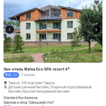
★
Эко-отель Welna Eco SPA resort
4
9.6
7 оценок
/ 10
Таруса
·
532
м до
реки Тарусы
Детский уличный бассейн, Открытый подогреваемый
бассейн, Крытый панорамный бассейн
Standard без балкона
Завтрак и обед "Шведский стол"