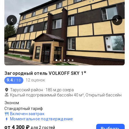
★
Загородный отель VOLKOFF SKY
1
9.4
12 оценок
/ 10
Тарусский район
·
185
м до
озера
Крытый подогреваемый бассейн 40 м², Открытый бассейн
Эконом
Стандартный тариф
Включен завтрак
Моментальное подтверждение
от 4 300 ₽
для 2 гостей
Выбрать