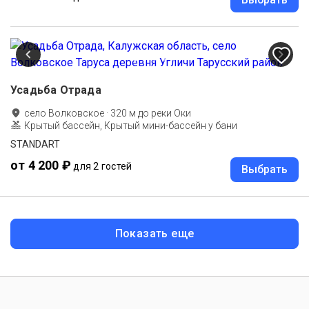
Усадьба Отрада
село Волковское
·
320
м до
реки Оки
Крытый бассейн, Крытый мини-бассейн у бани
STANDART
от 4 200 ₽
для 2 гостей
Выбрать
Показать еще