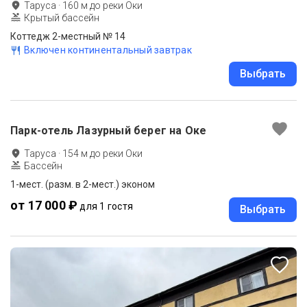
Таруса
·
160
м до
реки Оки
Крытый бассейн
Коттедж 2-местный № 14
Включен континентальный завтрак
Выбрать
Парк-отель Лазурный берег на Оке
Таруса
·
154
м до
реки Оки
Бассейн
1-мест. (разм. в 2-мест.) эконом
от 17 000 ₽
для 1 гостя
Выбрать