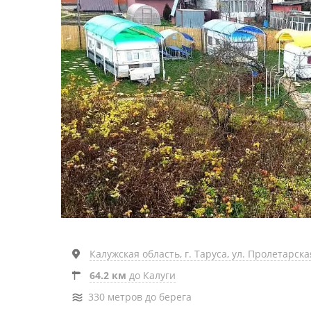
Калужская область, г. Таруса, ул. Пролетарская
64.2 км
до Калуги
330 метров до берега