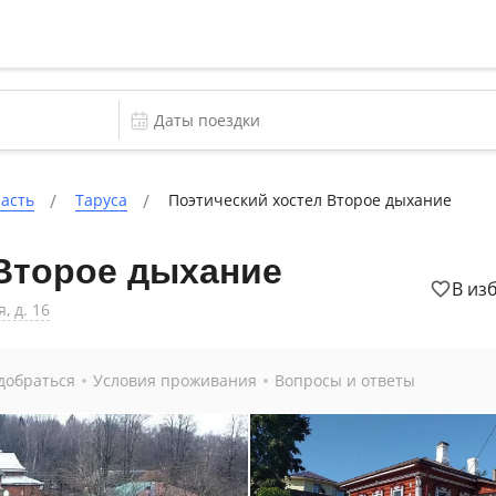
ласть
Таруса
Поэтический хостел Второе дыхание
 Второе дыхание
В из
, д. 16
добраться
Условия проживания
Вопросы и ответы