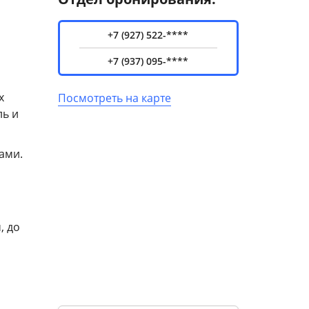
+7 (927) 522-****
+7 (937) 095-****
х
Посмотреть на карте
ль и
ами.
, до