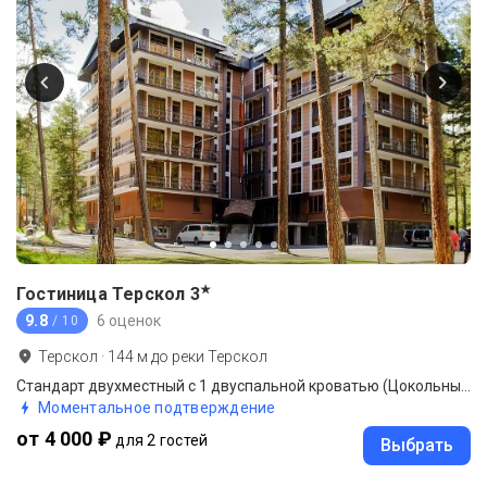
★
Гостиница Терскол
3
9.8
6 оценок
/ 10
Терскол
·
144
м до
реки Терскол
Стандарт двухместный с 1 двуспальной кроватью (Цокольный этаж)
Моментальное подтверждение
от 4 000 ₽
для 2 гостей
Выбрать