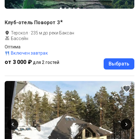
★
Клуб-отель Поворот
3
Терскол
·
235
м до
реки Баксан
Бассейн
Оптима
Включен завтрак
от 3 000 ₽
для 2 гостей
Выбрать