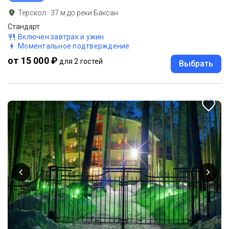
Терскол
·
37
м до
реки Баксан
Стандарт
Включен завтрак и ужин
Моментальное подтверждение
от 15 000 ₽
для 2 гостей
Выбрать