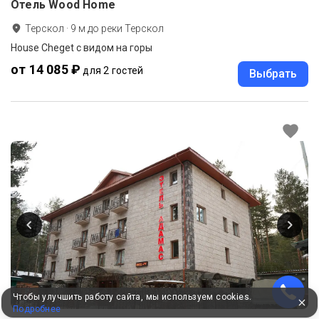
Отель Wood Home
Терскол
·
9
м до
реки Терскол
House Cheget с видом на горы
от 14 085 ₽
для 2 гостей
Выбрать
Чтобы улучшить работу сайта, мы используем cookies.
Подробнее