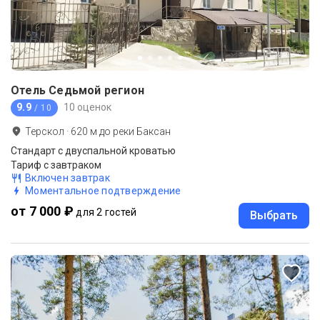
Отель Седьмой регион
9.9
10 оценок
/ 10
Терскол
·
620
м до
реки Баксан
Стандарт с двуспальной кроватью
Тариф с завтраком
Включен завтрак
Моментальное подтверждение
от 7 000 ₽
для 2 гостей
Выбрать