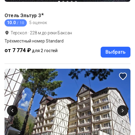
★
Отель Эльтур
3
10.0
5 оценок
/ 10
Терскол
·
228
м до
реки Баксан
Трёхместный номер Standard
от 7 774 ₽
для 2 гостей
Выбрать