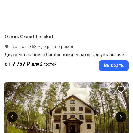
Отель Grand Terskol
Терскол
·
363
м до
реки Терскол
Двухместный номер Comfort с видом на горы двуспальная кровать
от 7 757 ₽
для 2 гостей
Выбрать