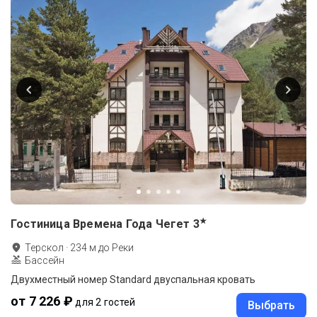
★
Гостиница Времена Года Чегет
3
Терскол
·
234
м до
Реки
Бассейн
Двухместный номер Standard двуспальная кровать
от 7 226 ₽
для 2 гостей
Выбрать