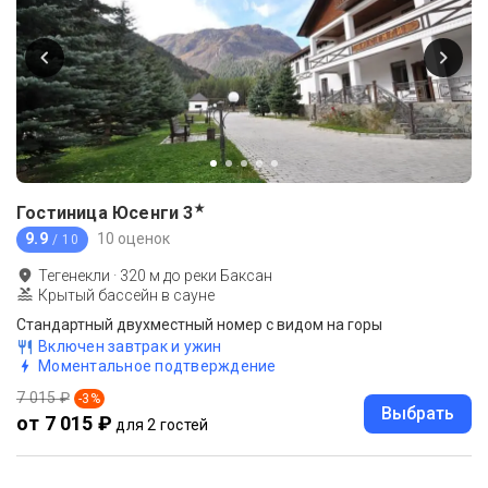
★
Гостиница Юсенги
3
9.9
10 оценок
/ 10
Тегенекли
·
320
м до
реки Баксан
Крытый бассейн в сауне
Стандартный двухместный номер с видом на горы
Включен завтрак и ужин
Моментальное подтверждение
7 015 ₽
-
3
%
Выбрать
от 7 015 ₽
для 2 гостей