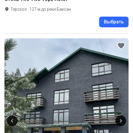
Терскол
·
127
м до
реки Баксан
Выбрать