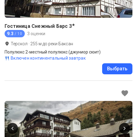
★
Гостиница Снежный Барс
3
9.3
3 оценки
/ 10
Терскол
·
255
м до
реки Баксан
Полулюкс 2-местный полулюкс (джуниор сюит)
Включен континентальный завтрак
Выбрать