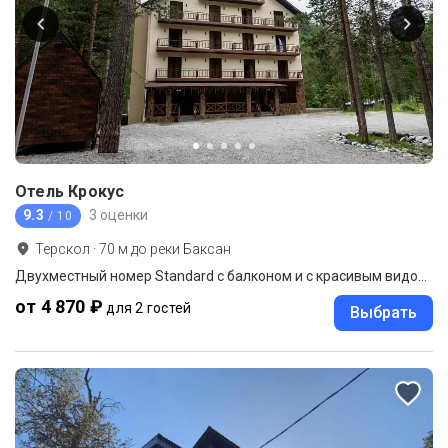
Отель Крокус
9.3
3 оценки
/ 10
Терскол
·
70
м до
реки Баксан
Двухместный номер Standard с балконом и с красивым видом из окна двуспальная кровать
от 4 870 ₽
для 2 гостей
Выбрать