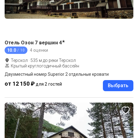
★
Отель Озон 7 вершин
4
10.0
4 оценки
/ 10
Терскол
·
535
м до
реки Терскол
Крытый круглогодичный бассейн
Двухместный номер Superior 2 отдельные кровати
от 12 150 ₽
для 2 гостей
Выбрать