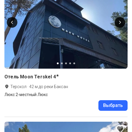
★
Отель Moon Terskel
4
Терскол
·
42
м до
реки Баксан
Люкс 2-местный Люкс
Выбрать