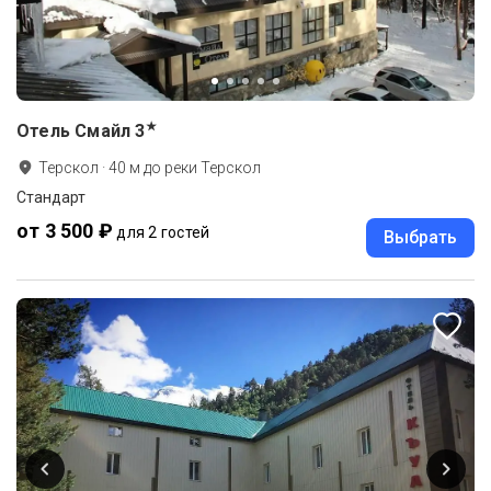
★
Отель Смайл
3
Терскол
·
40
м до
реки Терскол
Стандарт
от 3 500 ₽
для 2 гостей
Выбрать