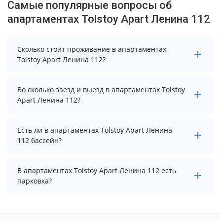
Самые популярные вопросы об
апартаментах Tolstoy Apart Ленина 112
Сколько стоит проживание в апартаментах
Tolstoy Apart Ленина 112?
Чтобы увидеть актуальные цены на проживание в
Во сколько заезд и выезд в апартаментах Tolstoy
апартаментах Tolstoy Apart Ленина 112, выберите
Apart Ленина 112?
нужные даты и количество гостей.
Заезд возможен после 15:00, а выезд необходимо
Есть ли в апартаментах Tolstoy Apart Ленина
осуществить до 12:00.
112 бассейн?
В апартаментах Tolstoy Apart Ленина 112 нет
В апартаментах Tolstoy Apart Ленина 112 есть
бассейна.
парковка?
В апартаментах Tolstoy Apart Ленина 112 нет
парковки.