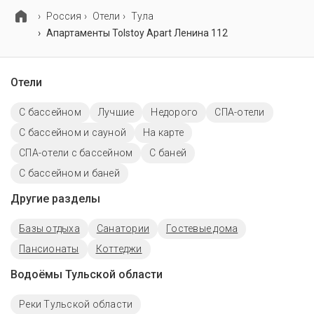
Россия
Отели
Тула
Апартаменты Tolstoy Apart Ленина 112
Отели
C бассейном
Лучшие
Недорого
СПА-отели
С бассейном и сауной
На карте
СПА-отели с бассейном
С баней
С бассейном и баней
Другие разделы
Базы отдыха
Санатории
Гостевые дома
Пансионаты
Коттеджи
Водоёмы Тульской области
Реки Тульской области