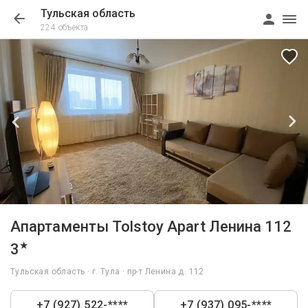
Тульская область
224 объекта
1/7
Апартаменты Tolstoy Apart Ленина 112
★
3
Тульская область · г. Тула · пр-т Ленина д. 112
+7 (927) 522-****
+7 (937) 095-****