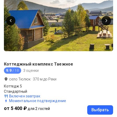
Коттеджный комплекс Таежное
9.9
3 оценки
/ 10
село Тюлюк
·
370
м до
Реки
Коттедж 5
Стандартный
Включен завтрак
Моментальное подтверждение
от 5 400 ₽
для 2 гостей
Выбрать