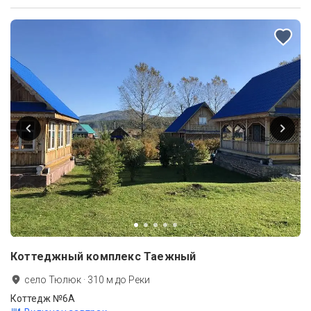
Коттеджный комплекс Таежный
село Тюлюк
·
310
м до
Реки
Коттедж №6А